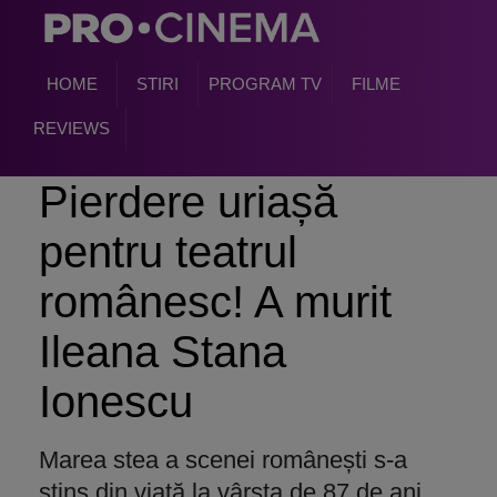
HOME
STIRI
PROGRAM TV
FILME
REVIEWS
Pierdere uriașă
pentru teatrul
românesc! A murit
Ileana Stana
Ionescu
Marea stea a scenei românești s-a
stins din viață la vârsta de 87 de ani.