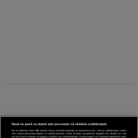
Nouă ne pasă ca datele tale personale să rămână confidențiale
Noi și partenerii noștri
201
stocăm și/sau accesăm informații pe dispozitivul dvs., precum identificatorii cookie
unici pentru prelucrarea datelor cu caracter personal. Puteți accepta sau gestiona alegerile dvs. făcând clic mai
jos sau în orice moment, pe pagina cu politica de confidențialitate. Aceste alegeri vor fi raportate partenerilor noștri