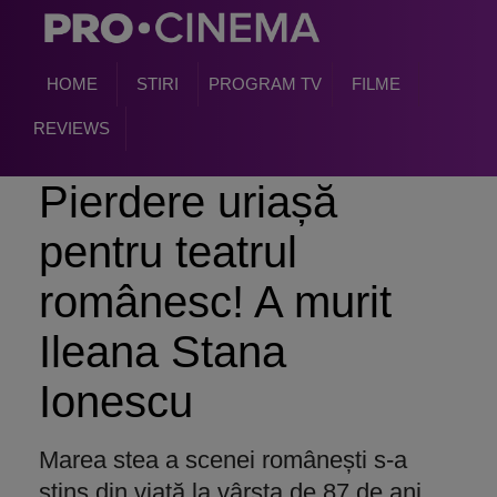
HOME
STIRI
PROGRAM TV
FILME
REVIEWS
Pierdere uriașă
pentru teatrul
românesc! A murit
Ileana Stana
Ionescu
Marea stea a scenei românești s-a
stins din viață la vârsta de 87 de ani.