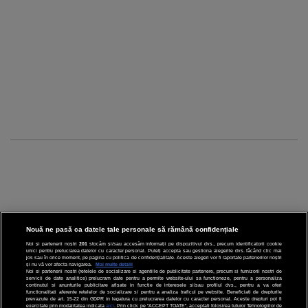
Nouă ne pasă ca datele tale personale să rămână confidențiale
Noi și partenerii noștri
201
stocăm și/sau accesăm informații pe dispozitivul dvs., precum identificatorii cookie
unici pentru prelucrarea datelor cu caracter personal. Puteți accepta sau gestiona alegerile dvs. făcând clic mai
CINEMA
jos sau în orice moment, pe pagina cu politica de confidențialitate. Aceste alegeri vor fi raportate partenerilor noștri
și nu vă vor afecta navigarea.
Mai multe detalii
Noi si partenerii nostri (retelele de socializare si agentiile de publicitate partenere, precum si furnizorii nostri de
servicii de date analitice) prelucram date pentru a permite website-ului sa functioneze, pentru a personaliza
DIVERTISMENT
continutul si anunturile publicitare afisate in functie de interesele si/sau profilul dvs., pentru a va oferi
functionalitati aferente retelelor de socializare si pentru a analiza traficul pe website. Beneficiati de drepturile
prevazute de art. 15-22 din GDPR in legatura cu prelucrarea datelor cu caracter personal. Aceste drepturi pot fi
STIRI
exercitate prin modalitatea indicata
aici
. Prin click pe “ACCEPT TOATE”, acceptati folosirea tuturor Tehnologiilor de