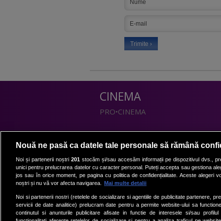
CINEMA
PRO•CINEMA
DIVERTISMENT
Nouă ne pasă ca datele tale personale să rămână confi
PRO•TV
Noi și partenerii noștri
201
stocăm și/sau accesăm informații pe dispozitivul dvs., pre
unici pentru prelucrarea datelor cu caracter personal. Puteți accepta sau gestiona aleg
Romanii au talent
jos sau în orice moment, pe pagina cu politica de confidențialitate. Aceste alegeri vor
Vocea Romaniei
noștri și nu vă vor afecta navigarea.
Mai multe detalii
Las Fierbinti
Noi si partenerii nostri (retelele de socializare si agentiile de publicitate partenere, pr
La Maruta
servicii de date analitice) prelucram date pentru a permite website-ului sa function
continutul si anunturile publicitare afisate in functie de interesele si/sau profilu
Apropo TV
functionalitati aferente retelelor de socializare si pentru a analiza traficul pe website