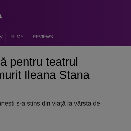
V
FILME
REVIEWS
ă pentru teatrul
urit Ileana Stana
ești s-a stins din viață la vârsta de