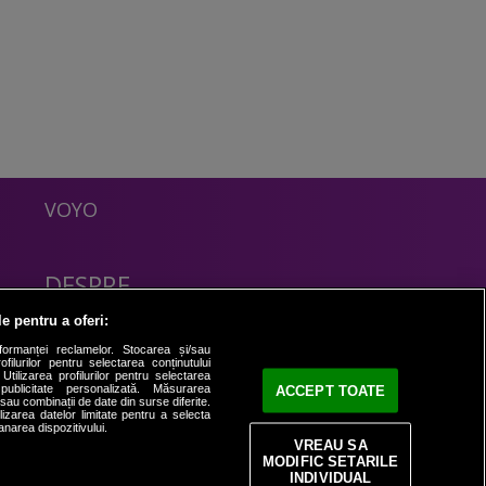
VOYO
DESPRE
Politica Confidentialitate
le pentru a oferi:
Contact
formanței reclamelor. Stocarea și/sau
filurilor pentru selectarea conținutului
Utilizarea profilurilor pentru selectarea
 publicitate personalizată. Măsurarea
ACCEPT TOATE
i sau combinații de date din surse diferite.
ilizarea datelor limitate pentru a selecta
anarea dispozitivului.
VREAU SA
MODIFIC SETARILE
INDIVIDUAL