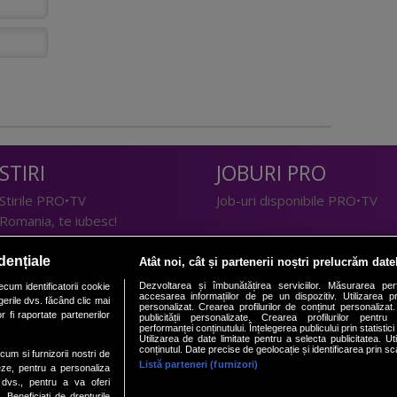
STIRI
JOBURI PRO
Stirile PRO•TV
Job-uri disponibile PRO•TV
Romania, te iubesc!
LIFESTYLE
dențiale
Atât noi, cât și partenerii noștri prelucrăm date
TEHNOLOGIE
Doctor de Bine
Dezvoltarea și îmbunătățirea serviciilor. Măsurarea per
cum identificatorii cookie
accesarea informațiilor de pe un dispozitiv. Utilizarea pro
erile dvs. făcând clic mai
I Like IT
Acasă
personalizat. Crearea profilurilor de conținut personalizat. 
 fi raportate partenerilor
publicității personalizate. Crearea profilurilor pentru
Acasă Gold
performanței conținutului. Înțelegerea publicului prin statistic
Utilizarea de date limitate pentru a selecta publicitatea. Ut
Perfecte
conținutul. Date precise de geolocație și identificarea prin sc
ecum si furnizorii nostri de
SPORT
DeBarbati
Listă parteneri (furnizori)
eze, pentru a personaliza
l dvs., pentru a va oferi
Foodstory
Sport.ro
. Beneficiati de drepturile