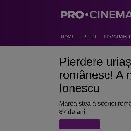
HOME
STIRI
PROGRAM T
Pierdere uriaș
românesc! A m
Ionescu
Marea stea a scenei român
87 de ani.
« Inapoi la articol