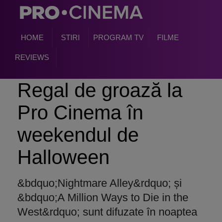
HOME
STIRI
PROGRAM TV
FILME
REVIEWS
Regal de groază la
Pro Cinema în
weekendul de
Halloween
&bdquo;Nightmare Alley&rdquo; și
&bdquo;A Million Ways to Die in the
West&rdquo; sunt difuzate în noaptea