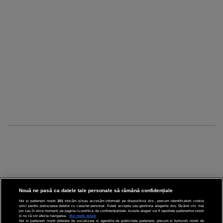
Nouă ne pasă ca datele tale personale să rămână confidențiale
Noi și partenerii noștri
201
stocăm și/sau accesăm informații pe dispozitivul dvs., precum identificatorii cookie
unici pentru prelucrarea datelor cu caracter personal. Puteți accepta sau gestiona alegerile dvs. făcând clic mai
CINEMA
jos sau în orice moment, pe pagina cu politica de confidențialitate. Aceste alegeri vor fi raportate partenerilor noștri
și nu vă vor afecta navigarea.
Mai multe detalii
Noi si partenerii nostri (retelele de socializare si agentiile de publicitate partenere, precum si furnizorii nostri de