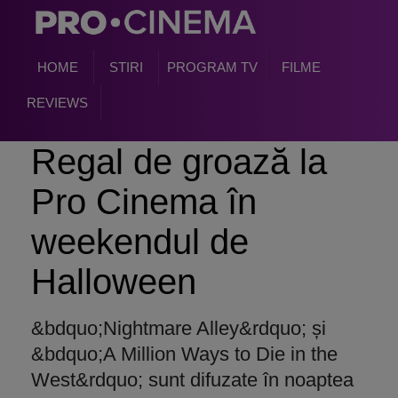
HOME
STIRI
PROGRAM TV
FILME
REVIEWS
Regal de groază la
Pro Cinema în
weekendul de
Halloween
&bdquo;Nightmare Alley&rdquo; și
&bdquo;A Million Ways to Die in the
West&rdquo; sunt difuzate în noaptea