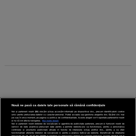
Nouă ne pasă ca datele tale personale să rămână confidențiale
Noi și partenerii noștri
201
stocăm și/sau accesăm informații pe dispozitivul dvs., precum identificatorii cookie
unici pentru prelucrarea datelor cu caracter personal. Puteți accepta sau gestiona alegerile dvs. făcând clic mai
CINEMA
jos sau în orice moment, pe pagina cu politica de confidențialitate. Aceste alegeri vor fi raportate partenerilor noștri
și nu vă vor afecta navigarea.
Mai multe detalii
Noi si partenerii nostri (retelele de socializare si agentiile de publicitate partenere, precum si furnizorii nostri de
servicii de date analitice) prelucram date pentru a permite website-ului sa functioneze, pentru a personaliza
DIVERTISMENT
continutul si anunturile publicitare afisate in functie de interesele si/sau profilul dvs., pentru a va oferi
functionalitati aferente retelelor de socializare si pentru a analiza traficul pe website. Beneficiati de drepturile
prevazute de art. 15-22 din GDPR in legatura cu prelucrarea datelor cu caracter personal. Aceste drepturi pot fi