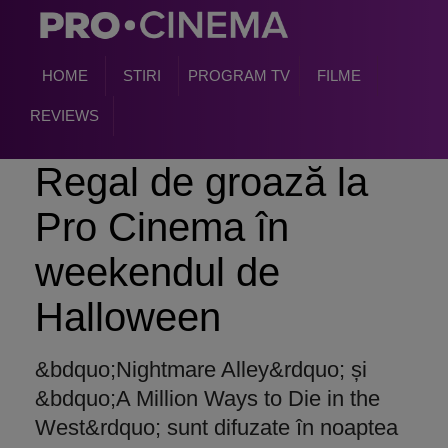
HOME
STIRI
PROGRAM TV
FILME
REVIEWS
Regal de groază la
Pro Cinema în
weekendul de
Halloween
&bdquo;Nightmare Alley&rdquo; și
&bdquo;A Million Ways to Die in the
West&rdquo; sunt difuzate în noaptea