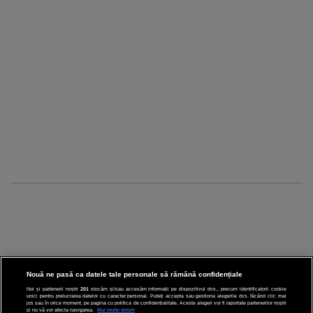
Nouă ne pasă ca datele tale personale să rămână confidențiale
Noi și partenerii noștri
201
stocăm și/sau accesăm informații pe dispozitivul dvs., precum identificatorii cookie
unici pentru prelucrarea datelor cu caracter personal. Puteți accepta sau gestiona alegerile dvs. făcând clic mai
CINEMA
jos sau în orice moment, pe pagina cu politica de confidențialitate. Aceste alegeri vor fi raportate partenerilor noștri
și nu vă vor afecta navigarea.
Mai multe detalii