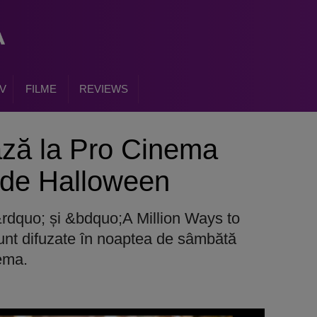
V
FILME
REVIEWS
ază la Pro Cinema
 de Halloween
rdquo; și &bdquo;A Million Ways to
unt difuzate în noaptea de sâmbătă
ema.