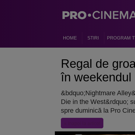
HOME
STIRI
PROGRAM T
Regal de gro
în weekendul
&bdquo;Nightmare Alley&
Die in the West&rdquo; s
spre duminică la Pro Cin
« Inapoi la articol