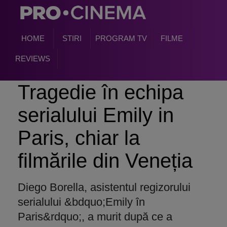
HOME
STIRI
PROGRAM TV
FILME
REVIEWS
Tragedie
în echipa
serialului Emily in
Paris, chiar la
film
ările din Veneția
Diego Borella, asistentul regizorului
serialului &bdquo;Emily în
Paris&rdquo;, a murit după ce a