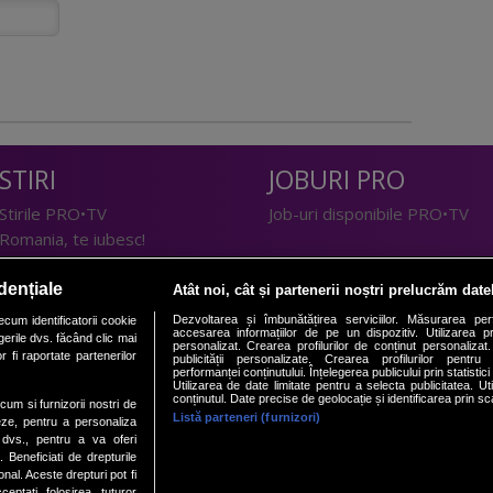
STIRI
JOBURI PRO
Stirile PRO•TV
Job-uri disponibile PRO•TV
Romania, te iubesc!
LIFESTYLE
dențiale
Atât noi, cât și partenerii noștri prelucrăm date
TEHNOLOGIE
Doctor de Bine
Dezvoltarea și îmbunătățirea serviciilor. Măsurarea per
cum identificatorii cookie
accesarea informațiilor de pe un dispozitiv. Utilizarea pro
erile dvs. făcând clic mai
I Like IT
Acasă
personalizat. Crearea profilurilor de conținut personalizat. 
 fi raportate partenerilor
publicității personalizate. Crearea profilurilor pentru
Acasă Gold
performanței conținutului. Înțelegerea publicului prin statistic
Utilizarea de date limitate pentru a selecta publicitatea. Ut
Perfecte
conținutul. Date precise de geolocație și identificarea prin sc
ecum si furnizorii nostri de
SPORT
DeBarbati
Listă parteneri (furnizori)
eze, pentru a personaliza
l dvs., pentru a va oferi
Foodstory
Sport.ro
. Beneficiati de drepturile
PRO•ARENA
al. Aceste drepturi pot fi
ptati folosirea tuturor