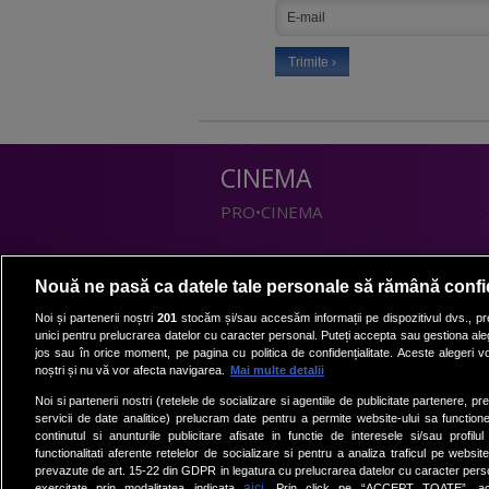
CINEMA
PRO•CINEMA
DIVERTISMENT
Nouă ne pasă ca datele tale personale să rămână confi
PRO•TV
Noi și partenerii noștri
201
stocăm și/sau accesăm informații pe dispozitivul dvs., pre
unici pentru prelucrarea datelor cu caracter personal. Puteți accepta sau gestiona aleg
Romanii au talent
jos sau în orice moment, pe pagina cu politica de confidențialitate. Aceste alegeri vor
Vocea Romaniei
noștri și nu vă vor afecta navigarea.
Mai multe detalii
Las Fierbinti
Noi si partenerii nostri (retelele de socializare si agentiile de publicitate partenere, pr
La Maruta
servicii de date analitice) prelucram date pentru a permite website-ului sa function
continutul si anunturile publicitare afisate in functie de interesele si/sau profilu
Apropo TV
functionalitati aferente retelelor de socializare si pentru a analiza traficul pe website
prevazute de art. 15-22 din GDPR in legatura cu prelucrarea datelor cu caracter person
aici
exercitate prin modalitatea indicata
. Prin click pe “ACCEPT TOATE”, acce