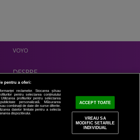
VOYO
DESPRE
Politica Confidentialitate
le pentru a oferi:
Contact
formanței reclamelor. Stocarea și/sau
filurilor pentru selectarea conținutului
Utilizarea profilurilor pentru selectarea
 publicitate personalizată. Măsurarea
ACCEPT TOATE
i sau combinații de date din surse diferite.
ilizarea datelor limitate pentru a selecta
anarea dispozitivului.
VREAU SA
MODIFIC SETARILE
INDIVIDUAL