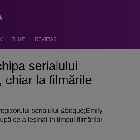
V
FILME
REVIEWS
chipa serialului
 chiar la film
ările
regizorului serialului &bdquo;Emily
pă ce a leșinat în timpul filmărilor