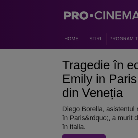
HOME
STIRI
PROGRAM T
Tragedie
în e
Emily in Paris,
din Veneția
Diego Borella, asistentul 
în Paris&rdquo;, a murit du
în Italia.