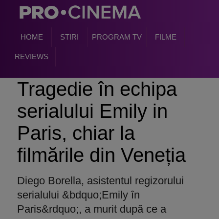
HOME
STIRI
PROGRAM TV
FILME
REVIEWS
Tragedie
în echipa
serialului Emily in
Paris, chiar la
film
ările din Veneția
Diego Borella, asistentul regizorului
serialului &bdquo;Emily în
Paris&rdquo;, a murit după ce a