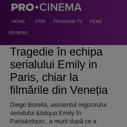
HOME
STIRI
PROGRAM TV
FILME
REVIEWS
Tragedie
în echipa
serialului Emily in
Paris, chiar la
film
ările din Veneția
Diego Borella, asistentul regizorului
serialului &bdquo;Emily în
Paris&rdquo;, a murit după ce a