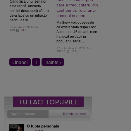
Când fiica unui senator
care a trecut starul din
este răpită, ancheta
Lost pentru rolul unui
poliției descoperă că are
criminal in serie
de-a face cu un infractor
periculos și ...
Matthew Fox dovedeste
ca exista viata dupa Lost.
26 aprilie 2026 10:47
108
0
Actorul de 46 de ani, care
l-a jucat pe Jack in
popularul serial ...
17 octombrie 2012 11:19
20245
0
‹ Inapoi
1
Inainte ›
Top ProCinema
Top vizualizate
O lupta personala