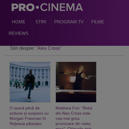
HOME
STIRI
PROGRAM TV
FILME
REVIEWS
Stiri despre:
"Alex Cross"
O seară plină de
Matthew Fox: "Rolul
acțiune și suspans cu
din Alex Cross este
Morgan Freeman în
cea mai grea
Reţeaua păianjen
provocare din viata
mea". Chinurile prin