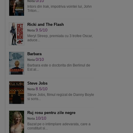
0/10
Nota
Intors din Irak, impotriva vointei lui, John
Triton...
Ricki and The Flash
9.5/10
Nota
Meryl Streep, premiata cu 3 trofee Oscar,
aduce...
Barbara
0/10
Nota
Barbara este o doctorita din Berlinul de
Est al...
Steve Jobs
8.5/10
Nota
Steve Jobs, filmul regizat de Danny Boyle
si scris...
Ruj rosu pentru zile negre
10/10
Nota
Bazat pe o intimplare adevarata, care a
constituit si...