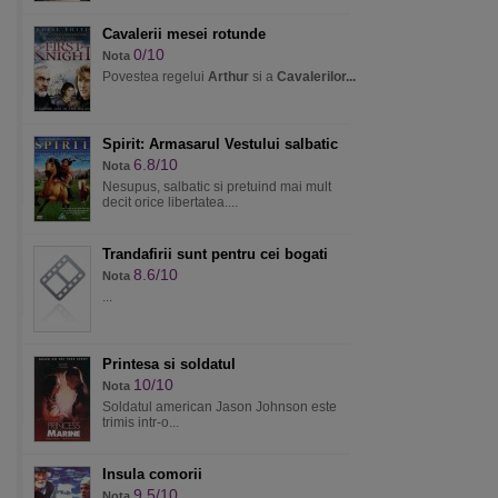
Cavalerii mesei rotunde
0/10
Nota
Povestea regelui
Arthur
si a
Cavalerilor...
Spirit: Armasarul Vestului salbatic
6.8/10
Nota
Nesupus, salbatic si pretuind mai mult
decit orice libertatea....
Trandafirii sunt pentru cei bogati
8.6/10
Nota
...
Printesa si soldatul
10/10
Nota
Soldatul american Jason Johnson este
trimis intr-o...
Insula comorii
9.5/10
Nota