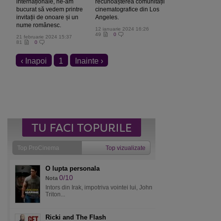
internaționale, ne-am
recunoașterea comunității
bucurat să vedem printre
cinematografice din Los
invitații de onoare și un
Angeles.
nume românesc.
12 ianuarie 2024 16:26
49
0
21 februarie 2024 15:37
81
0
‹ Inapoi
1
Inainte ›
Top ProCinema
Top vizualizate
O lupta personala
0/10
Nota
Intors din Irak, impotriva vointei lui, John
Triton...
Ricki and The Flash