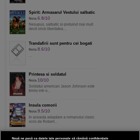
Spirit: Armasarul Vestului salbatic
6.8/10
Nota
Nesupus, salbatic si pretuind mai mult
decit orice libertatea....
Trandafirii sunt pentru cei bogati
8.6/10
Nota
...
Printesa si soldatul
10/10
Nota
Soldatul american Jason Johnson este
trimis intr-o...
Insula comorii
9.5/10
Nota
In aceasta adaptare a romanului clasic
scris de Robert...
Nouă ne pasă ca datele tale personale să rămână confidențiale