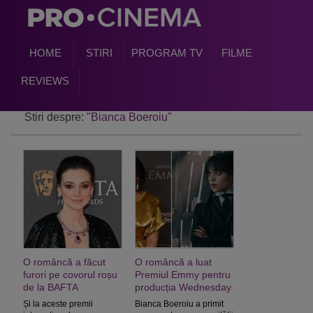
HOME
STIRI
PROGRAM TV
FILME
REVIEWS
Stiri despre:
"Bianca Boeroiu"
O româncă a făcut
O româncă a luat
furori pe covorul roșu
Premiul Emmy pentru
de la BAFTA
producția Wednesday
Și la aceste premii
Bianca Boeroiu a primit