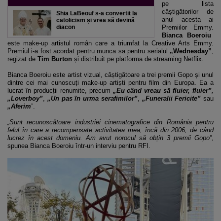
pe lista
câștigătorilor de
Shia LaBeouf s-a convertit la
anul acesta ai
catolicism și vrea să devină
diacon
Premiilor Emmy.
Bianca Boeroiu
este make-up artistul român care a triumfat la Creative Arts Emmy.
Premiul i-a fost acordat pentru munca sa pentru serialul
„Wednesday”
,
regizat de
Tim Burton
și distribuit pe platforma de streaming Netflix.
Bianca Boeroiu este artist vizual, câștigătoare a trei premii Gopo și unul
dintre cei mai cunoscuți make-up artiști pentru film din Europa. Ea a
lucrat în producții renumite, precum
„Eu când vreau să fluier, fluier”
,
„Loverboy”
,
„Un pas în urma serafimilor”
,
„Funeralii Fericite”
sau
„Aferim
”.
„Sunt recunoscătoare industriei cinematografice din România pentru
felul în care a recompensate activitatea mea, încă din 2006, de când
lucrez în acest domeniu. Am avut norocul să obțin 3 premii Gopo”
,
spunea Bianca Boeroiu într-un interviu pentru RFI.