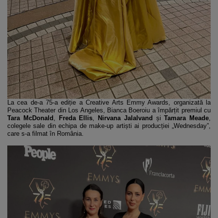
La cea de-a 75-a ediție a Creative Arts Emmy Awards, organizată la
Peacock Theater din Los Angeles, Bianca Boeroiu a împărțit premiul cu
Tara McDonald
,
Freda Ellis
,
Nirvana Jalalvand
și
Tamara Meade
,
colegele sale din echipa de make-up artiști ai producției „Wednesday”,
care s-a filmat în România.