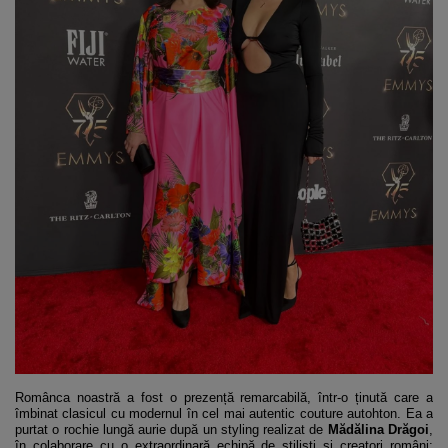
Românca noastră a fost o prezență remarcabilă, într-o ținută care a
îmbinat clasicul cu modernul în cel mai autentic couture autohton. Ea a
purtat o rochie lungă aurie după un styling realizat de
Mădălina Drăgoi
,
în colaborare cu o extraordinară echipă de stiliști și creatori români: