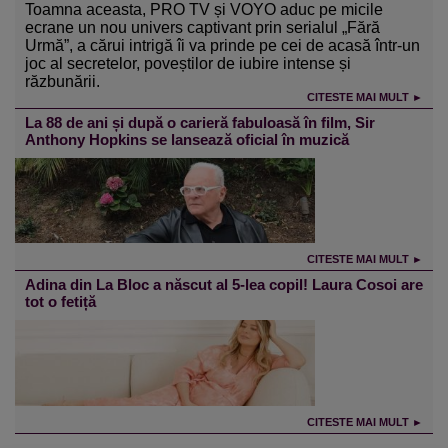
Toamna aceasta, PRO TV și VOYO aduc pe micile
ecrane un nou univers captivant prin serialul „Fără
Urmă”, a cărui intrigă îi va prinde pe cei de acasă într-un
joc al secretelor, poveștilor de iubire intense și
răzbunării.
CITESTE MAI MULT ►
La 88 de ani și după o carieră fabuloasă în film, Sir
Anthony Hopkins se lansează oficial în muzică
CITESTE MAI MULT ►
Adina din La Bloc a născut al 5-lea copil! Laura Cosoi are
tot o fetiță
CITESTE MAI MULT ►