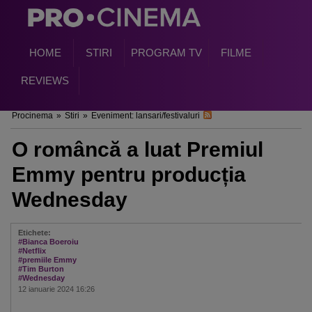
HOME
STIRI
PROGRAM TV
FILME
REVIEWS
Procinema
»
Stiri
»
Eveniment: lansari/festivaluri
O româncă a luat Premiul
Emmy pentru producția
Wednesday
Etichete:
#Bianca Boeroiu
#Netflix
#premiile Emmy
#Tim Burton
#Wednesday
12 ianuarie 2024 16:26