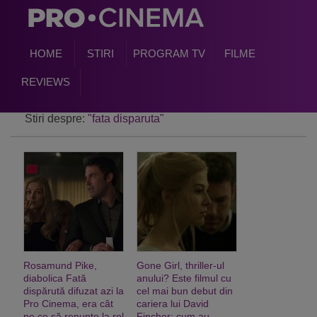
HOME
STIRI
PROGRAM TV
FILME
REVIEWS
Stiri despre:
"fata disparuta"
Rosamund Pike,
Gone Girl, thriller-ul
diabolica Fată
anului? Este filmul cu
dispărută difuzat azi la
cel mai bun debut din
Pro Cinema, era cât
cariera lui David
pe ce să renunţe la rol
Fincher: cum au