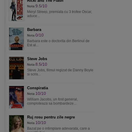
Ricki and The Flash
9.5/10
Nota
Meryl Streep, premiata cu 3 trofee Oscar,
aduce...
Barbara
0/10
Nota
Barbara este o doctorita din Berlinul de
Est al...
Steve Jobs
8.5/10
Nota
Steve Jobs, filmul regizat de Danny Boyle
si scris...
Conspiratia
10/10
Nota
William Jacobs, un fost general,
comploteaza sa bombardeze...
Ruj rosu pentru zile negre
10/10
Nota
Bazat pe o intimplare adevarata, care a