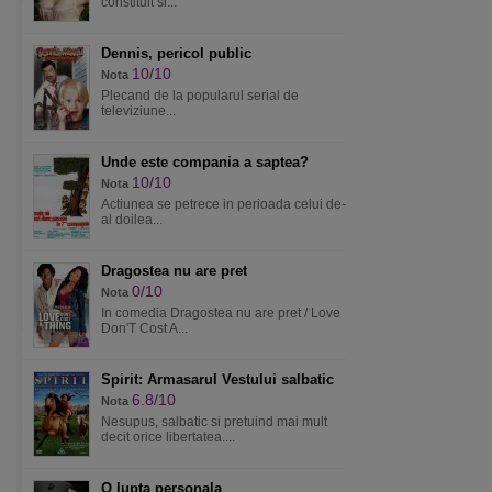
constituit si...
Dennis, pericol public
10/10
Nota
Plecand de la popularul serial de
televiziune...
Unde este compania a saptea?
10/10
Nota
Actiunea se petrece in perioada celui de-
al doilea...
Dragostea nu are pret
0/10
Nota
In comedia Dragostea nu are pret / Love
Don'T Cost A...
Spirit: Armasarul Vestului salbatic
6.8/10
Nota
Nesupus, salbatic si pretuind mai mult
decit orice libertatea....
O lupta personala