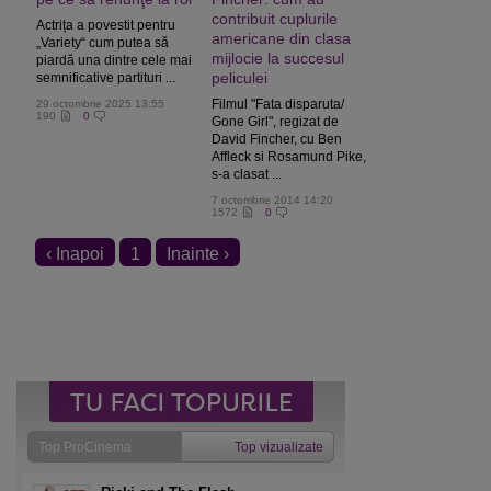
contribuit cuplurile
Actrița a povestit pentru
americane din clasa
„Variety“ cum putea să
mijlocie la succesul
piardă una dintre cele mai
peliculei
semnificative partituri ...
Filmul "Fata disparuta/
29 octombrie 2025 13:55
190
0
Gone Girl", regizat de
David Fincher, cu Ben
Affleck si Rosamund Pike,
s-a clasat ...
7 octombrie 2014 14:20
1572
0
‹ Inapoi
1
Inainte ›
Top ProCinema
Top vizualizate