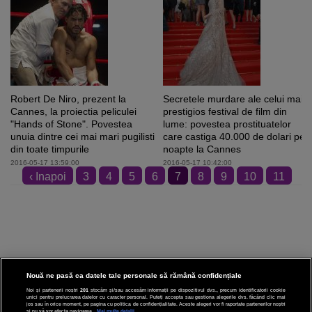
Robert De Niro, prezent la
Secretele murdare ale celui mai
Cannes, la proiectia peliculei
prestigios festival de film din
"Hands of Stone". Povestea
lume: povestea prostituatelor
unuia dintre cei mai mari pugilisti
care castiga 40.000 de dolari pe
din toate timpurile
noapte la Cannes
2016-05-17 13:59:00
2016-05-17 10:42:00
‹ Inapoi
3
4
5
6
7
8
9
10
11
12
Inainte ›
Nouă ne pasă ca datele tale personale să rămână confidențiale
Noi și partenerii noștri
201
stocăm și/sau accesăm informații pe dispozitivul dvs., precum identificatorii cookie
unici pentru prelucrarea datelor cu caracter personal. Puteți accepta sau gestiona alegerile dvs. făcând clic mai
CINEMA
jos sau în orice moment, pe pagina cu politica de confidențialitate. Aceste alegeri vor fi raportate partenerilor noștri
și nu vă vor afecta navigarea.
Mai multe detalii