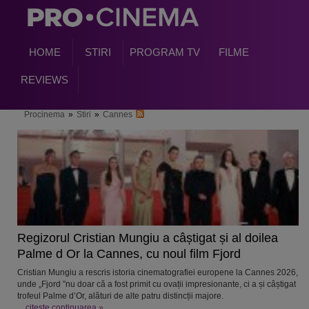
HOME
STIRI
PROGRAM TV
FILME
REVIEWS
Procinema
»
Stiri
»
Cannes
Regizorul Cristian Mungiu a câștigat și al doilea
Palme d Or la Cannes, cu noul film Fjord
Cristian Mungiu a rescris istoria cinematografiei europene la Cannes 2026,
unde „Fjord ”nu doar că a fost primit cu ovații impresionante, ci a și câștigat
trofeul Palme d’Or, alături de alte patru distincții majore.
...
citeste continuarea »