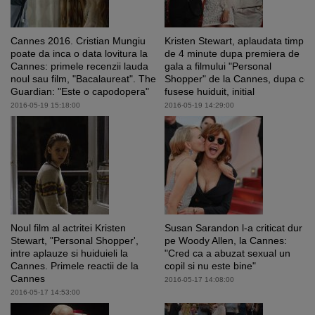
Cannes 2016. Cristian Mungiu
Kristen Stewart, aplaudata timp
poate da inca o data lovitura la
de 4 minute dupa premiera de
Cannes: primele recenzii lauda
gala a filmului "Personal
noul sau film, "Bacalaureat". The
Shopper" de la Cannes, dupa ce
Guardian: "Este o capodopera"
fusese huiduit, initial
2016-05-19 15:18:00
2016-05-19 14:29:00
Noul film al actritei Kristen
Susan Sarandon l-a criticat dur
Stewart, "Personal Shopper',
pe Woody Allen, la Cannes:
intre aplauze si huiduieli la
"Cred ca a abuzat sexual un
Cannes. Primele reactii de la
copil si nu este bine"
Cannes
2016-05-17 14:08:00
2016-05-17 14:53:00