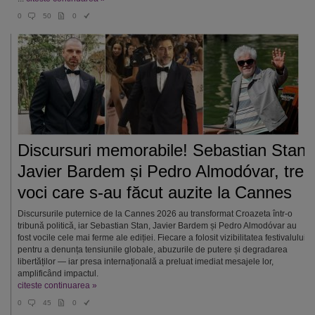
0
50
0
Discursuri memorabile! Sebastian Stan,
Javier Bardem și Pedro Almodóvar, trei
voci care s-au făcut auzite la Cannes
Discursurile puternice de la Cannes 2026 au transformat Croazeta într‑o
tribună politică, iar Sebastian Stan, Javier Bardem și Pedro Almodóvar au
fost vocile cele mai ferme ale ediției. Fiecare a folosit vizibilitatea festivalului
pentru a denunța tensiunile globale, abuzurile de putere și degradarea
libertăților — iar presa internațională a preluat imediat mesajele lor,
amplificând impactul.
citeste continuarea »
0
45
0