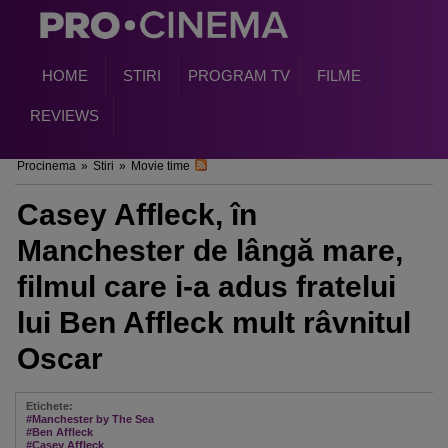
HOME
STIRI
PROGRAM TV
FILME
REVIEWS
Procinema
»
Stiri
»
Movie time
Casey Affleck, în
Manchester de lângă mare,
filmul care i-a adus fratelui
lui Ben Affleck mult râvnitul
Oscar
Etichete:
#Manchester by The Sea
#Ben Affleck
#Casey Affleck