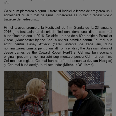
său.
Ca și cum pierderea singurului frate și îndoielile legate de creșterea unui
adolescent nu ar fi fost de ajuns, întoarcerea sa în trecut redeschide o
tragedie de nedescris...
Filmul a avut premiera la Festivalul de film Sundance la 23 ianuarie
2016 și a fost aclamat de critici, fiind considerat unul dintre cele mai
bune filme ale anului 2016. De altfel, la cea de-a 89-a ediție a Premiilor
Oscar, „Manchester by the Sea“ a obținut premiile pentru Cel mai bun
actor pentru Casey Affleck (care-l aștepta de zece ani, după
nominalizarea primită pentru un alt rol, cel din „The Assassination of
Jesse James by the Coward Robert Ford“) și Cel mai bun scenariu
original, precum și nominalizări suplimentare pentru Cel mai bun film,
Cel mai bun regizor, Cel mai bun actor în rol secundar (
Lucas Hedges
)
și Cea mai bună actriță în rol secundar (
Michelle Williams
).