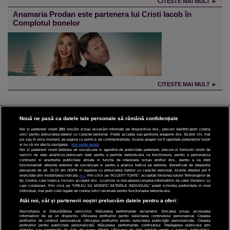
CITESTE MAI MULT ►
Anamaria Prodan este partenera lui Cristi Iacob în
Complotul bonelor
CITESTE MAI MULT ►
Nouă ne pasă ca datele tale personale să rămână confidențiale
Noi și partenerii noștri
201
stocăm și/sau accesăm informații pe dispozitivul dvs., precum identificatorii cookie
unici pentru prelucrarea datelor cu caracter personal. Puteți accepta sau gestiona alegerile dvs. făcând clic mai
CINEMA
jos sau în orice moment, pe pagina cu politica de confidențialitate. Aceste alegeri vor fi raportate partenerilor noștri
și nu vă vor afecta navigarea.
Mai multe detalii
Noi si partenerii nostri (retelele de socializare si agentiile de publicitate partenere, precum si furnizorii nostri de
servicii de date analitice) prelucram date pentru a permite website-ului sa functioneze, pentru a personaliza
DIVERTISMENT
continutul si anunturile publicitare afisate in functie de interesele si/sau profilul dvs., pentru a va oferi
functionalitati aferente retelelor de socializare si pentru a analiza traficul pe website. Beneficiati de drepturile
prevazute de art. 15-22 din GDPR in legatura cu prelucrarea datelor cu caracter personal. Aceste drepturi pot fi
STIRI
exercitate prin modalitatea indicata
aici
. Prin click pe “ACCEPT TOATE”, acceptati folosirea tuturor Tehnologiilor de
tip Cookie, care implica inclusiv acceptul dvs. cu privire la stocarea/accesarea informatiilor de catre Vendor-ii cu
care colaboram. Prin click pe “VREAU SA MODIFIC SETARILE INDIVIDUAL” puteti schimba preferintele in mod
TEHNOLOGIE
individual, mai putin cele legate de cookie strict necesare pentru functionarea website-ului.
Atât noi, cât și partenerii noștri prelucrăm datele pentru a oferi:
SPORT
Dezvoltarea și îmbunătățirea serviciilor. Măsurarea performanței reclamelor. Stocarea și/sau accesarea
informațiilor de pe un dispozitiv. Utilizarea profilurilor pentru selectarea conținutului personalizat. Crearea
JOBURI PRO
profilurilor de conținut personalizat. Utilizarea profilurilor pentru selectarea publicității personalizate. Crearea
profilurilor pentru publicitate personalizată. Măsurarea performanței conținutului. Înțelegerea publicului prin
statistici sau combinații de date din surse diferite. Utilizarea de date limitate pentru a selecta publicitatea.