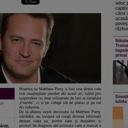
aduc 
captiv
cărui 
acasă 
poveșt
răzbun
Nikola
Tronur
logodn
prinși
Moartea lui Matthew Perry a fost una dintre cele
mai neașteptate pierderi din acest an, luând prin
Emoții
surprindere nu doar milioanele de fani ai serialului
Iubita 
„Friends“, ci și pe colegii săi de platou și pe cei
ic?
din industrie.
De la aflarea veștii decesului lui Matthew Perry,
sâmbătă, au început să curgă diverse informații
despre viața sa, printre care și despărțiri și
povești de dragoste ale actorului care a marcat o
rțiți,