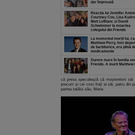
dar împreună
Reacția lui Jennifer Anist
Courtney Cox, Lisa Kudro
Matt LeBlanc și David
Schwimmer la moartea
colegului din Friends
La momentul morții lui, ca
Matthew Perry, fost depe
de barbiturice, era plină d
medicamente
Durere mare în familia ser
Friends. A murit Matthew
că presa speculează că moștenitorii săi 
precum și cei cinci frați ai săi, patru din 
partea tatălui său, Maria.