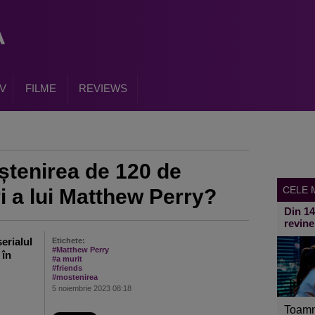
V
FILME
REVIEWS
ștenirea de 120 de
CELE M
i a lui Matthew Perry?
Din 1
revine
serialul
Etichete:
#Matthew Perry
 în
#a murit
#friends
#mostenirea
5 noiembrie 2023 08:18
Toamn