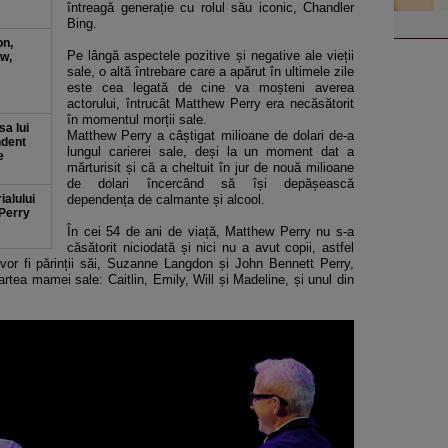
întreagă generație cu rolul său iconic, Chandler
Bing.
on,
Pe lângă aspectele pozitive și negative ale vieții
w,
sale, o altă întrebare care a apărut în ultimele zile
este cea legată de cine va moșteni averea
actorului, întrucât Matthew Perry era necăsătorit
în momentul morții sale.
sa lui
Matthew Perry a câștigat milioane de dolari de-a
ndent
lungul carierei sale, deși la un moment dat a
e
mărturisit și că a cheltuit în jur de nouă milioane
de dolari încercând să își depășească
ialului
dependența de calmante și alcool.
 Perry
În cei 54 de ani de viață, Matthew Perry nu s-a
căsătorit niciodată și nici nu a avut copii, astfel
vor fi părinții săi, Suzanne Langdon și John Bennett Perry,
partea mamei sale: Caitlin, Emily, Will și Madeline, și unul din