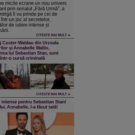
pe micile ecrane un nou univers
ant prin serialul „Fără Urmă”, a
intrigă îi va prinde pe cei de
într-un joc al secretelor,
ilor de iubire intense și
ării.
CITESTE MAI MULT ►
j Coster-Waldau din Urzeala
ilor și Annabelle Wallis,
ica lui Sebastian Stan, sunt
 într-o cursă criminală
CITESTE MAI MULT ►
 intense pentru Sebastian Stan!
lui, Annabelle, l-a făcut tată!