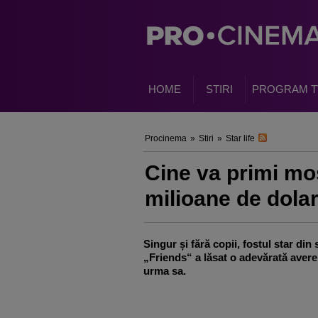
HOME
STIRI
PROGRAM T
Procinema
»
Stiri
»
Star life
Cine va primi mo
milioane de dolar
Singur și fără copii, fostul star din 
„Friends“ a lăsat o adevărată avere
urma sa.