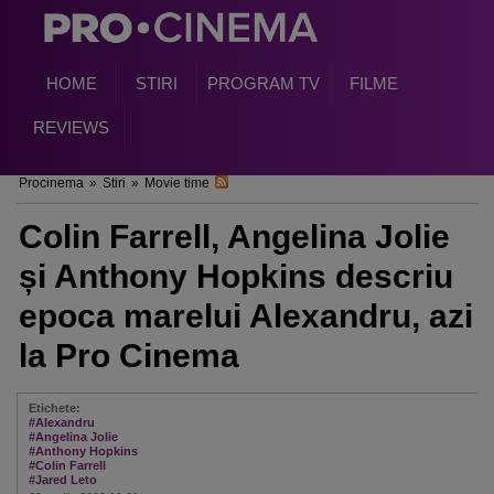
HOME
STIRI
PROGRAM TV
FILME
REVIEWS
Procinema
»
Stiri
»
Movie time
Colin Farrell, Angelina Jolie
și Anthony Hopkins descriu
epoca marelui Alexandru, azi
la Pro Cinema
Etichete:
#Alexandru
#Angelina Jolie
#Anthony Hopkins
#Colin Farrell
#Jared Leto