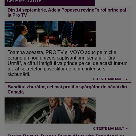
CELE MAI CITITE
Din 14 septembrie, Adela Popescu revine în rol principal
la Pro TV
Toamna aceasta, PRO TV și VOYO aduc pe micile
ecrane un nou univers captivant prin serialul „Fără
Urmă”, a cărui intrigă îi va prinde pe cei de acasă într-un
joc al secretelor, poveștilor de iubire intense și
răzbunării.
CITESTE MAI MULT ►
Banditul zburător, cel mai prolific spărgător de bănci din
Canada
CITESTE MAI MULT ►