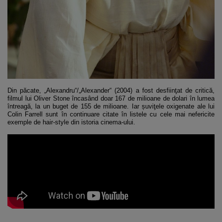
Din păcate, „Alexandru“/„Alexander“ (2004) a fost desfiinţat de critică,
filmul lui Oliver Stone încasând doar 167 de milioane de dolari în lumea
întreagă, la un buget de 155 de milioane. Iar șuviţele oxigenate ale lui
Colin Farrell sunt în continuare citate în listele cu cele mai nefericite
exemple de hair-style din istoria cinema-ului.