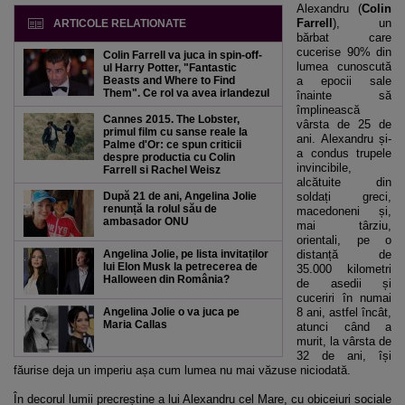
Alexandru (
Colin
Farrell
), un
ARTICOLE RELATIONATE
bărbat care
cucerise 90% din
Colin Farrell va juca in spin-off-
lumea cunoscută
ul Harry Potter, "Fantastic
Beasts and Where to Find
a epocii sale
Them". Ce rol va avea irlandezul
înainte să
împlinească
Cannes 2015. The Lobster,
vârsta de 25 de
primul film cu sanse reale la
ani. Alexandru și-
Palme d'Or: ce spun criticii
a condus trupele
despre productia cu Colin
invincibile,
Farrell si Rachel Weisz
alcătuite din
După 21 de ani, Angelina Jolie
soldați greci,
renunță la rolul său de
macedoneni și,
ambasador ONU
mai târziu,
orientali, pe o
Angelina Jolie, pe lista invitaților
distanță de
lui Elon Musk la petrecerea de
35.000 kilometri
Halloween din România?
de asedii și
cuceriri în numai
Angelina Jolie o va juca pe
8 ani, astfel încât,
Maria Callas
atunci când a
murit, la vârsta de
32 de ani, își
făurise deja un imperiu așa cum lumea nu mai văzuse niciodată.
În decorul lumii precreștine a lui Alexandru cel Mare, cu obiceiuri sociale