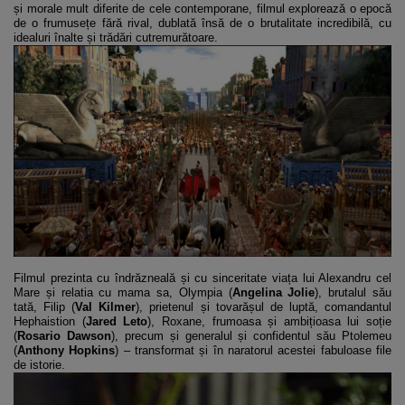
și morale mult diferite de cele contemporane, filmul explorează o epocă
de o frumusețe fără rival, dublată însă de o brutalitate incredibilă, cu
idealuri înalte și trădări cutremurătoare.
Filmul prezinta cu îndrăzneală și cu sinceritate viața lui Alexandru cel
Mare și relatia cu mama sa, Olympia (
Angelina
Jolie
), brutalul său
tată, Filip (
Val Kilmer
), prietenul și tovarășul de luptă, comandantul
Hephaistion (
Jared Leto
), Roxane, frumoasa și ambițioasa lui soție
(
Rosario Dawson
), precum și generalul și confidentul său Ptolemeu
(
Anthony Hopkins
) – transformat și în naratorul acestei fabuloase file
de istorie.