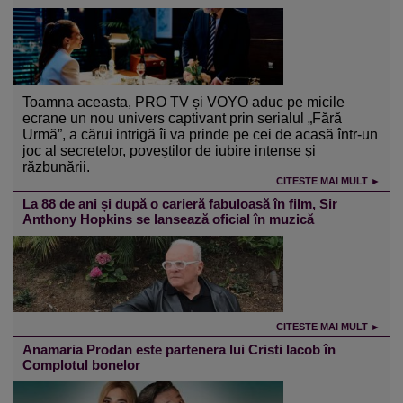
Toamna aceasta, PRO TV și VOYO aduc pe micile
ecrane un nou univers captivant prin serialul „Fără
Urmă”, a cărui intrigă îi va prinde pe cei de acasă într-un
joc al secretelor, poveștilor de iubire intense și
răzbunării.
CITESTE MAI MULT ►
La 88 de ani și după o carieră fabuloasă în film, Sir
Anthony Hopkins se lansează oficial în muzică
CITESTE MAI MULT ►
Anamaria Prodan este partenera lui Cristi Iacob în
Complotul bonelor