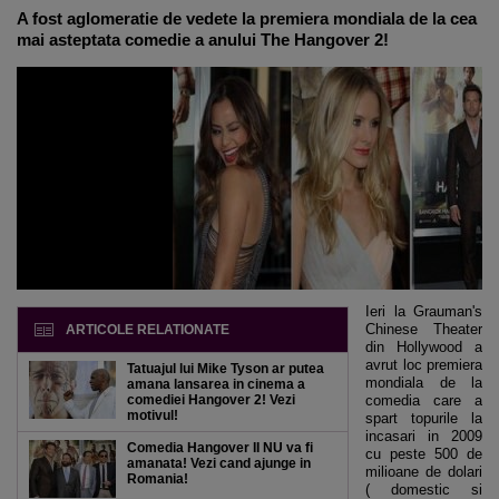
A fost aglomeratie de vedete la premiera mondiala de la cea
mai asteptata comedie a anului The Hangover 2!
Ieri la Grauman's
Chinese Theater
ARTICOLE RELATIONATE
din Hollywood a
avrut loc premiera
Tatuajul lui Mike Tyson ar putea
mondiala de la
amana lansarea in cinema a
comediei Hangover 2! Vezi
comedia care a
motivul!
spart topurile la
incasari in 2009
Comedia Hangover II NU va fi
cu peste 500 de
amanata! Vezi cand ajunge in
milioane de dolari
Romania!
( domestic si