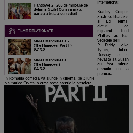
international).
Hangover 2: 200 de milioane de
dolari in 5 zile! Cum va arata
Bradley Cooper,
partea a treia a comediei!
Zach Galifianakis
si Ed Helms,
alaturi de
regizorul Todd
FILME RELATIONATE
Phillips au fost
vedetele serii.
Marea Mahmureala 2
P. Diddy, Mike
(The Hangover Part II )
9.7
/10
Tyson, Robert
Downey Jr si
nevasta sa Susan
Marea Mahmureala
au fost printre
(The Hangover)
8.1
/10
starurile de la
premiera.
In Romania comedia va ajunge in cinema, pe 3 iunie.
Maimutica Crystal a atras toata atentia la premiera: