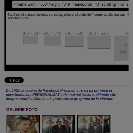
După ce aţi efectuat selectarea, copiaţi şi inseraţi codul de încorporat aflat mai sus. Cod
selectarea dvs.
400 × 244
560 × 349
640 × 390
853 × 510
Pers
Lăţime
Înălţime
Da LIKE pe pagina de Facebook Procinema.ro ca sa primesti in
newsfeedul tau PERSONALIZAT cele mai noi trailere, ultimele stiri
despre actorii si filmele tale preferate si progamul de la cinema!
GALERIE FOTO