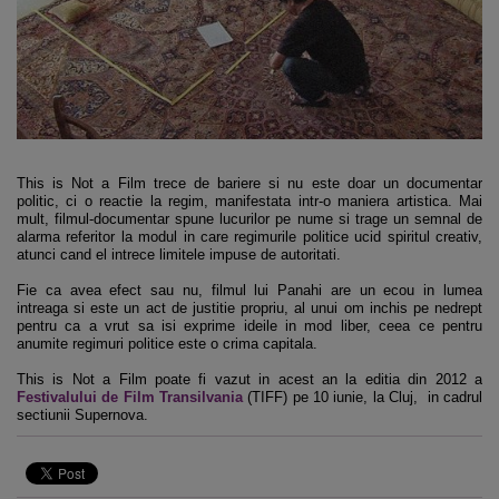
This is Not a Film trece de bariere si nu este doar un documentar
politic, ci o reactie la regim, manifestata intr-o maniera artistica. Mai
mult, filmul-documentar spune lucurilor pe nume si trage un semnal de
alarma referitor la modul in care regimurile politice ucid spiritul creativ,
atunci cand el intrece limitele impuse de autoritati.
Fie ca avea efect sau nu, filmul lui Panahi are un ecou in lumea
intreaga si este un act de justitie propriu, al unui om inchis pe nedrept
pentru ca a vrut sa isi exprime ideile in mod liber, ceea ce pentru
anumite regimuri politice este o crima capitala.
This is Not a Film poate fi vazut in acest an la editia din 2012 a
Festivalului de Film Transilvania
(TIFF) pe 10 iunie, la Cluj, in cadrul
sectiunii Supernova.