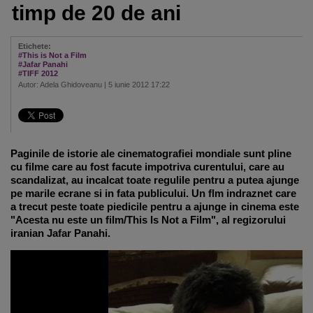
timp de 20 de ani
Etichete:
#This is Not a Film
#Jafar Panahi
#TIFF 2012
Autor: Adela Ghidoveanu | 5 iunie 2012 17:22
Paginile de istorie ale cinematografiei mondiale sunt pline
cu filme care au fost facute impotriva curentului, care au
scandalizat, au incalcat toate regulile pentru a putea ajunge
pe marile ecrane si in fata publicului. Un flm indraznet care
a trecut peste toate piedicile pentru a ajunge in cinema este
"Acesta nu este un film/This Is Not a Film", al regizorului
iranian Jafar Panahi.