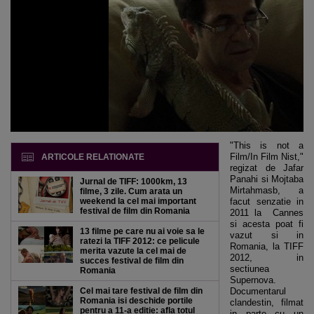
"This is not a
Film/In Film Nist,"
ARTICOLE RELATIONATE
regizat de Jafar
Panahi si Mojtaba
Jurnal de TIFF: 1000km, 13
Mirtahmasb, a
filme, 3 zile. Cum arata un
weekend la cel mai important
facut senzatie in
festival de film din Romania
2011 la Cannes
si acesta poat fi
13 filme pe care nu ai voie sa le
vazut si in
ratezi la TIFF 2012: ce pelicule
Romania, la TIFF
merita vazute la cel mai de
2012, in
succes festival de film din
sectiunea
Romania
Supernova.
Cel mai tare festival de film din
Documentarul
Romania isi deschide portile
clandestin, filmat
pentru a 11-a editie: afla totul
in parte cu un