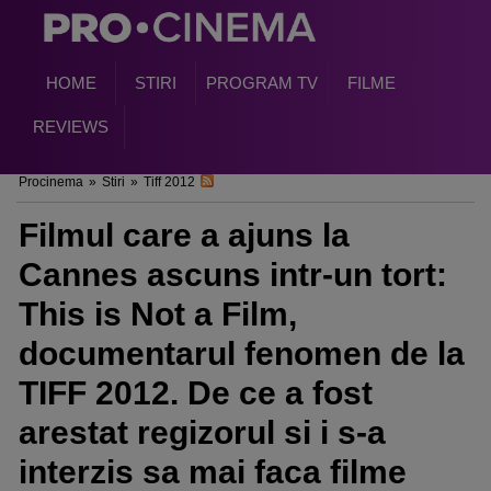
HOME
STIRI
PROGRAM TV
FILME
REVIEWS
Procinema
»
Stiri
»
Tiff 2012
Filmul care a ajuns la
Cannes ascuns intr-un tort:
This is Not a Film,
documentarul fenomen de la
TIFF 2012. De ce a fost
arestat regizorul si i s-a
interzis sa mai faca filme