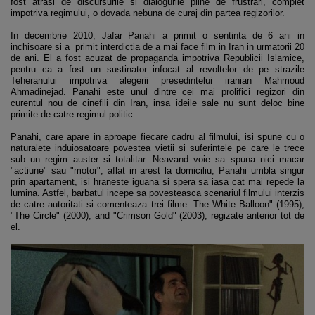
fost atrasi de discursurile si dialogurile pline de frustrari, complet
impotriva regimului, o dovada nebuna de curaj din partea regizorilor.
In decembrie 2010, Jafar Panahi a primit o sentinta de 6 ani in
inchisoare si a primit interdictia de a mai face film in Iran in urmatorii 20
de ani. El a fost acuzat de propaganda impotriva Republicii Islamice,
pentru ca a fost un sustinator infocat al revoltelor de pe strazile
Teheranului impotriva alegerii presedintelui iranian Mahmoud
Ahmadinejad. Panahi este unul dintre cei mai prolifici regizori din
curentul nou de cinefili din Iran, insa ideile sale nu sunt deloc bine
primite de catre regimul politic.
Panahi, care apare in aproape fiecare cadru al filmului, isi spune cu o
naturalete induiosatoare povestea vietii si suferintele pe care le trece
sub un regim auster si totalitar. Neavand voie sa spuna nici macar
"actiune" sau "motor", aflat in arest la domiciliu, Panahi umbla singur
prin apartament, isi hraneste iguana si spera sa iasa cat mai repede la
lumina. Astfel, barbatul incepe sa povesteasca scenariul filmului interzis
de catre autoritati si comenteaza trei filme: The White Balloon" (1995),
"The Circle" (2000), and "Crimson Gold" (2003), regizate anterior tot de
el.