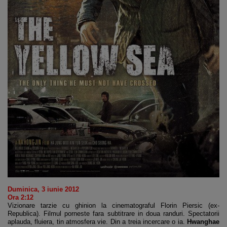
Duminica, 3 iunie 2012
Ora 2:12
Vizionare tarzie cu ghinion la cinematograful Florin Piersic (ex-
Republica). Filmul porneste fara subtitrare in doua randuri. Spectatorii
aplauda, fluiera, tin atmosfera vie. Din a treia incercare o ia.
Hwanghae