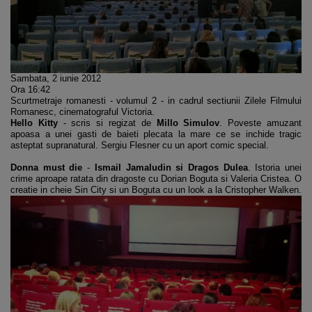
Sambata, 2 iunie 2012
Ora 16:42
Scurtmetraje romanesti - volumul 2 - in cadrul sectiunii Zilele Filmului
Romanesc, cinematograful Victoria.
Hello Kitty
- scris si regizat de
Millo Simulov
. Poveste amuzant
apoasa a unei gasti de baieti plecata la mare ce se inchide tragic
asteptat supranatural. Sergiu Flesner cu un aport comic special.
Donna must die
-
Ismail Jamaludin si Dragos Dulea
. Istoria unei
crime aproape ratata din dragoste cu Dorian Boguta si Valeria Cristea. O
creatie in cheie Sin City si un Boguta cu un look a la Cristopher Walken.