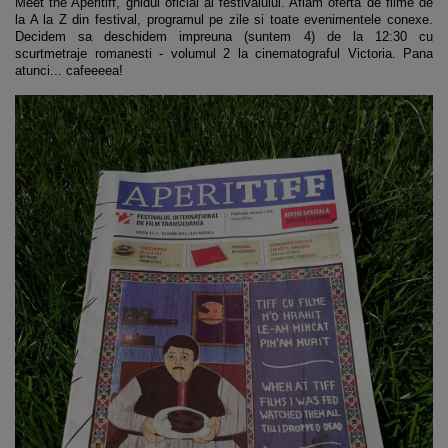
Meet the Aperitiff, ghidul oficial al festivalului. Aflam oferta de filme de
la A la Z din festival, programul pe zile si toate evenimentele conexe.
Decidem sa deschidem impreuna (suntem 4) de la 12:30 cu
scurtmetraje romanesti - volumul 2 la cinematograful Victoria. Pana
atunci... cafeeeea!