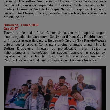
tradus cu
The Yellow Sea
tradus cu
Ucigasul
, ca sa fie cat se poate
de clar. O promisiune respectata in totalitate: thriller salbatic violent
made in Coreea de Sud de
Hong-jin Na
(omul responsabil si pentru
laudatul
The Chaser
). Filmari, poveste, twist de final, toate acolo unde
ar trebui sa fie.
Duminica, 3 iunie 2012
Ora 21:47
Tocmai am iesit din Polus Center de la cea mai inspirata alegere
cinematografica de pana acum. Ce filme ar fi facut
Guy Ritchie
daca s-
ar fi nascut in oala fierbinte a Balcanilor? Cred ca
The Parade/Parada
este un posibil raspuns. Comic pana la refuz, dramatic la final, filmul lui
Srdjan Dragojevic
flirteaza cu prejudecatile intr-un spatiu al
nationalismului si homofobiei. Un succes rasunator in spatiul ex-
iugoslav si cel mai bun film vazut la TIFF anul asta pana acum.
Regizorul prezent la final pentru un q&a a primit aplauze frenetice.