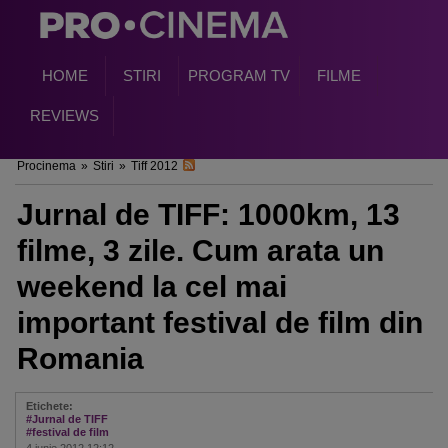
HOME
STIRI
PROGRAM TV
FILME
REVIEWS
Procinema
»
Stiri
»
Tiff 2012
Jurnal de TIFF: 1000km, 13
filme, 3 zile. Cum arata un
weekend la cel mai
important festival de film din
Romania
Etichete:
#Jurnal de TIFF
#festival de film