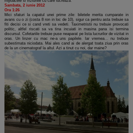
mijloacele si viziunile cu care lucreaza.
Sambata, 2 iunie 2012
Ora 1:26
Mici sfaturi la capatul unei prime zile: biletele merita cumparate in
avans cu o zi (costa 8 ron in loc de 10), sigur ca pentru asta trebuie sa
fiti decisi ce si cand vreti sa vedeti. Taximetristii nu trebuie provocati
politic, altfel riscati sa va tina incuiati in masina pana isi termina
discursul. Cofetariile trebuie puse neaparat pe lista lucrurilor de vizitat in
oras. Un linzer cu mac ne-a uns papilele. Iar vremea… nu trebuie
subestimata niciodata. Mai ales cand ai de alergat toata ziua prin oras
de la un cinematograf la altul. Azi a tinut cu noi, dar maine?