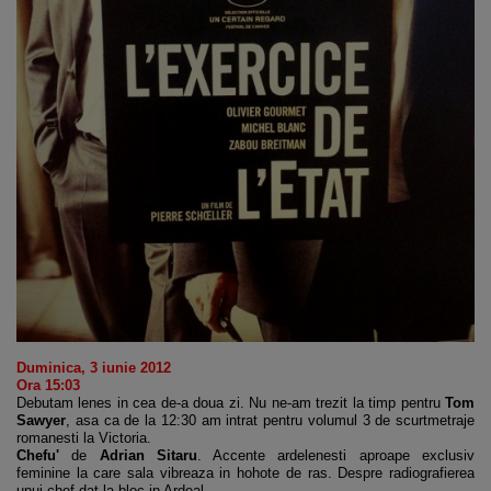
Duminica, 3 iunie 2012
Ora 15:03
Debutam lenes in cea de-a doua zi. Nu ne-am trezit la timp pentru
Tom
Sawyer
, asa ca de la 12:30 am intrat pentru volumul 3 de scurtmetraje
romanesti la Victoria.
Chefu'
de
Adrian Sitaru
. Accente ardelenesti aproape exclusiv
feminine la care sala vibreaza in hohote de ras. Despre radiografierea
unui chef dat la bloc in Ardeal.