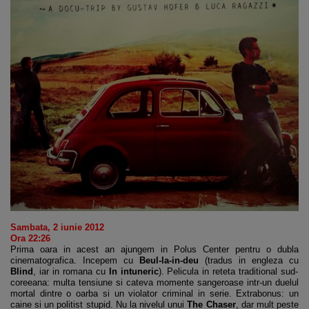
Sambata, 2 iunie 2012
Ora 22:26
Prima oara in acest an ajungem in Polus Center pentru o dubla
cinematografica. Incepem cu
Beul-la-in-deu
(tradus in engleza cu
Blind
, iar in romana cu
In intuneric
). Pelicula in reteta traditional sud-
coreeana: multa tensiune si cateva momente sangeroase intr-un duelul
mortal dintre o oarba si un violator criminal in serie. Extrabonus: un
caine si un politist stupid. Nu la nivelul unui
The Chaser
, dar mult peste