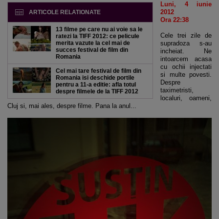
Luni, 4 iunie
2012
ARTICOLE RELATIONATE
Ora 22:38
13 filme pe care nu ai voie sa le
Cele trei zile de
ratezi la TIFF 2012: ce pelicule
merita vazute la cel mai de
supradoza s-au
succes festival de film din
incheiat. Ne
Romania
intoarcem acasa
cu ochii injectati
Cel mai tare festival de film din
si multe povesti.
Romania isi deschide portile
Despre
pentru a 11-a editie: afla totul
taximetristi,
despre filmele de la TIFF 2012
localuri, oameni,
Cluj si, mai ales, despre filme. Pana la anul...