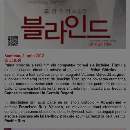
Sambata, 2 iunie 2012
Ora 19:48
Prima proiectie a unui film din competitie tocmai s-a incheiat. Filmul a
fost introdus de directorul artistic al festivalului –
Mihai Chirilov
– iar
evenimentul a fost sold out la cinematograful Victoria.
Oslo, 31 august,
al doilea lungmetraj regizat de Joachim Trier, spune povestea dramatica
a unui narcoman revenit dintr-un centru de tratament pentru 24 de ore la
Oslo. O lupa existentiala lenta, rece si cruda nominalizata anul trecut la
Cannes
in sectiunea
Un Certain Regard.
In deschidere am avut parte de un short distopic –
Abandoned
–
semnat
Francisco Ruiz Velasco
, un mexican a carui creativitate a
convins instantaneu studiourile de la Hollywood, care l-au angajat pentru
efectele speciale ale lui
Hellboy 2
si care acum lucreaza la deja vestitul
Pacific Rim
.