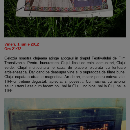
Vineri, 1 iunie 2012
Ora 21:32
Gelozia noastra clujeana atinge apogeul in timpul Festivalului de Film
Transilvania. Pentru bucuresteni Clujul lipsit de caini comunitari, Clujul
verde, Clujul multicultural e oaza de placere picurata cu lentoare
ardeleneasca. Dar cand pe deasupra vine si o supradoza de filme bune,
Clujul capata o atractie magnetica. An de an, macar pentru cateva zile,
TIFF-ul trebuie degustat, apreciat si povestit. Cu masina, cu avionul
sau cu trenul asa cum facem noi, hai la Cluj... no bine, hai la Cluj, hai la
TIFF!