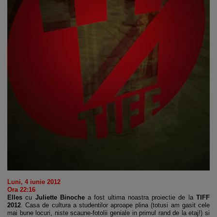
Luni, 4 iunie 2012
Ora 22:16
Elles
cu
Juliette Binoche
a fost ultima noastra proiectie de la
TIFF
2012
. Casa de cultura a studentilor aproape plina (totusi am gasit cele
mai bune locuri, niste scaune-fotolii geniale in primul rand de la etaj!) si