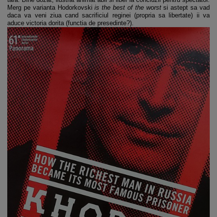
Merg pe varianta Hodorkovski
is the best of the worst
si astept sa vad
daca va veni ziua cand sacrificiul reginei (propria sa libertate) ii va
aduce victoria dorita (functia de presedinte?).