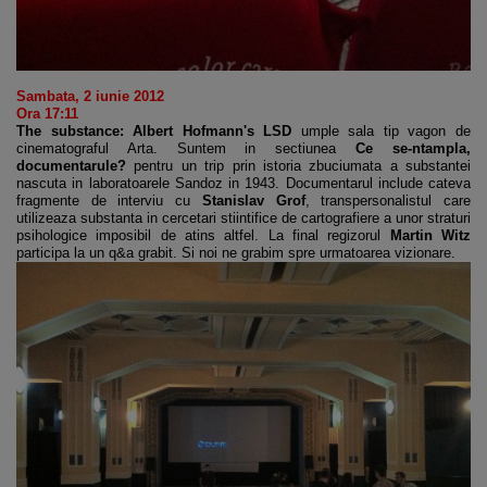
Sambata, 2 iunie 2012
Ora 17:11
The substance: Albert Hofmann's LSD
umple sala tip vagon de
cinematograful Arta. Suntem in sectiunea
Ce se-ntampla,
documentarule?
pentru un trip prin istoria zbuciumata a substantei
nascuta in laboratoarele Sandoz in 1943. Documentarul include cateva
fragmente de interviu cu
Stanislav Grof
, transpersonalistul care
utilizeaza substanta in cercetari stiintifice de cartografiere a unor straturi
psihologice imposibil de atins altfel. La final regizorul
Martin Witz
participa la un q&a grabit. Si noi ne grabim spre urmatoarea vizionare.