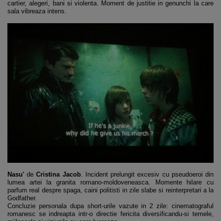
cartier, alegeri, bani si violenta. Moment de justitie in genunchi la care
sala vibreaza intens.
Nasu'
de
Cristina Jacob
. Incident prelungit excesiv cu pseudoeroi din
lumea artei la granita romano-moldoveneasca. Momente hilare cu
parfum real despre spaga, caini politisti in zile slabe si reinterpretari a la
Godfather.
Concluzie personala dupa short-urile vazute in 2 zile: cinematograful
romanesc se indreapta intr-o directie fericita diversificandu-si temele,