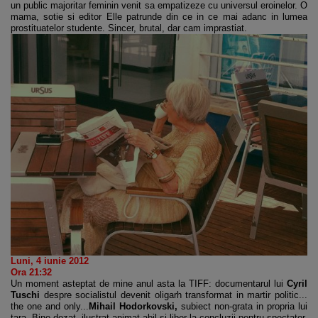
un public majoritar feminin venit sa empatizeze cu universul eroinelor. O
mama, sotie si editor Elle patrunde din ce in ce mai adanc in lumea
prostituatelor studente. Sincer, brutal, dar cam imprastiat.
Luni, 4 iunie 2012
Ora 21:32
Un moment asteptat de mine anul asta la TIFF: documentarul lui
Cyril
Tuschi
despre socialistul devenit oligarh transformat in martir politic...
the one and only...
Mihail Hodorkovski,
subiect non-grata in propria lui
tara. Bine dozat, ilustrat animat abil si liber la concluzii pentru spectator.