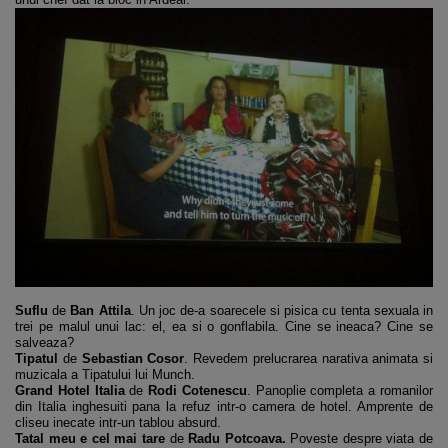
Suflu
de
Ban Attila
. Un joc de-a soarecele si pisica cu tenta sexuala in
trei pe malul unui lac: el, ea si o gonflabila. Cine se ineaca? Cine se
salveaza?
Tipatul
de
Sebastian
Cosor
. Revedem prelucrarea narativa animata si
muzicala a Tipatului lui Munch.
Grand Hotel Italia
de
Rodi Cotenescu
. Panoplie completa a romanilor
din Italia inghesuiti pana la refuz intr-o camera de hotel. Amprente de
cliseu inecate intr-un tablou absurd.
Tatal meu e cel mai tare
de
Radu Potcoava.
Poveste despre viata de