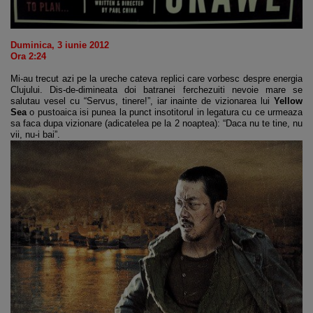
Duminica, 3 iunie 2012
Ora 2:24
Mi-au trecut azi pe la ureche cateva replici care vorbesc despre energia
Clujului. Dis-de-dimineata doi batranei ferchezuiti nevoie mare se
salutau vesel cu “Servus, tinere!”, iar inainte de vizionarea lui
Yellow
Sea
o pustoaica isi punea la punct insotitorul in legatura cu ce urmeaza
sa faca dupa vizionare (adicatelea pe la 2 noaptea): “Daca nu te tine, nu
vii, nu-i bai”.