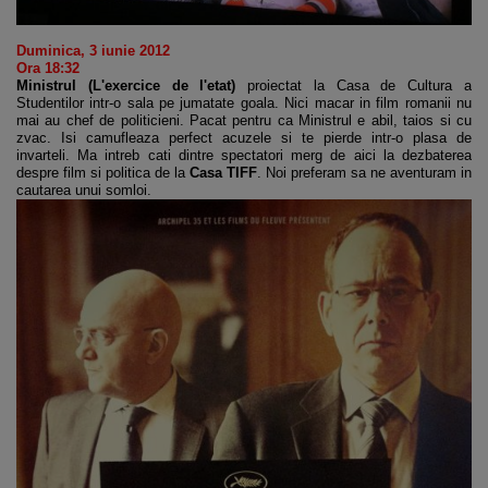
Duminica, 3 iunie 2012
Ora 18:32
Ministrul (L'exercice de l'etat)
proiectat la Casa de Cultura a
Studentilor intr-o sala pe jumatate goala. Nici macar in film romanii nu
mai au chef de politicieni. Pacat pentru ca Ministrul e abil, taios si cu
zvac. Isi camufleaza perfect acuzele si te pierde intr-o plasa de
invarteli. Ma intreb cati dintre spectatori merg de aici la dezbaterea
despre film si politica de la
Casa TIFF
. Noi preferam sa ne aventuram in
cautarea unui somloi.