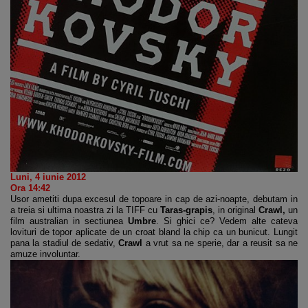
Luni, 4 iunie 2012
Ora 14:42
Usor ametiti dupa excesul de topoare in cap de azi-noapte, debutam in
a treia si ultima noastra zi la TIFF cu
Taras-grapis
, in original
Crawl,
un
film australian in sectiunea
Umbre
. Si ghici ce? Vedem alte cateva
lovituri de topor aplicate de un croat bland la chip ca un bunicut. Lungit
pana la stadiul de sedativ,
Crawl
a vrut sa ne sperie, dar a reusit sa ne
amuze involuntar.