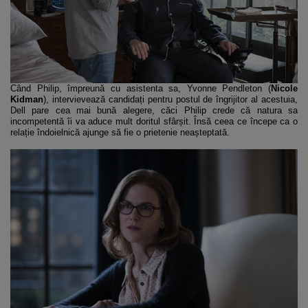
Când Philip, împreună cu asistenta sa, Yvonne Pendleton (
Nicole
Kidman
), intervievează candidați pentru postul de îngrijitor al acestuia,
Dell pare cea mai bună alegere, căci Philip crede că natura sa
incompetentă îi va aduce mult doritul sfârșit. Însă ceea ce începe ca o
relație îndoielnică ajunge să fie o prietenie neașteptată.