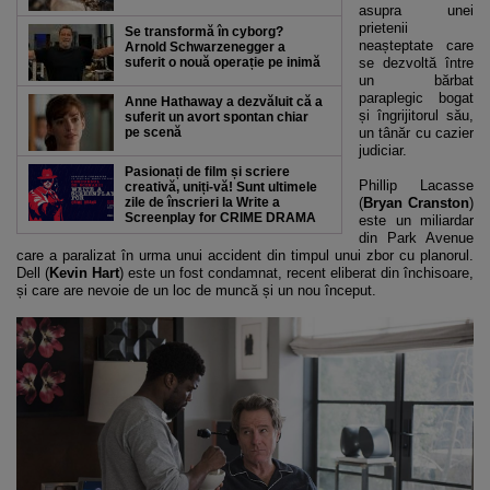
asupra unei
prietenii
Se transformă în cyborg?
neașteptate care
Arnold Schwarzenegger a
suferit o nouă operație pe inimă
se dezvoltă între
un bărbat
paraplegic bogat
Anne Hathaway a dezvăluit că a
și îngrijitorul său,
suferit un avort spontan chiar
pe scenă
un tânăr cu cazier
judiciar.
Pasionați de film și scriere
Phillip Lacasse
creativă, uniți-vă! Sunt ultimele
zile de înscrieri la Write a
(
Bryan Cranston
)
Screenplay for CRIME DRAMA
este un miliardar
din Park Avenue
care a paralizat în urma unui accident din timpul unui zbor cu planorul.
Dell (
Kevin Hart
) este un fost condamnat, recent eliberat din închisoare,
și care are nevoie de un loc de muncă și un nou început.