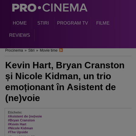
HOME
STIRI
PROGRAM TV
FILME
REVIEWS
Procinema
»
Stiri
»
Movie time
Kevin Hart, Bryan Cranston
și Nicole Kidman, un trio
emoționant în Asistent de
(ne)voie
Etichete:
#Asistent de (ne)voie
#Bryan Cranston
#Kevin Hart
#Nicole Kidman
#The Upside