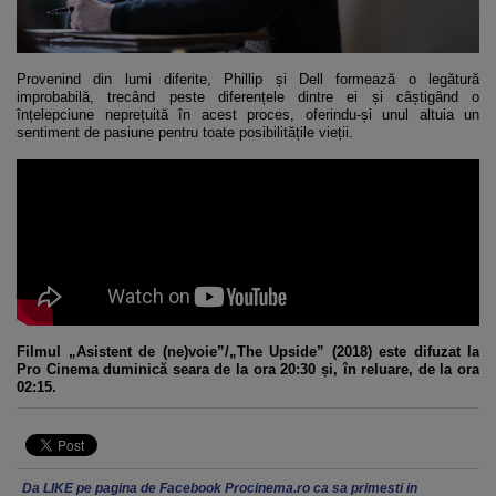
Provenind din lumi diferite, Phillip și Dell formează o legătură
improbabilă, trecând peste diferențele dintre ei și câștigând o
înțelepciune neprețuită în acest proces, oferindu-și unul altuia un
sentiment de pasiune pentru toate posibilitățile vieții.
Filmul „Asistent de (ne)voie”/„The Upside” (2018) este difuzat la
Pro Cinema duminică seara de la ora 20:30 și, în reluare, de la ora
02:15.
Da LIKE pe pagina de Facebook Procinema.ro ca sa primesti in