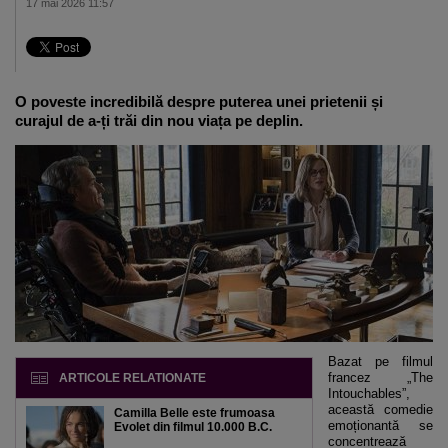
17 mai 2026 11:57
O poveste incredibilă despre puterea unei prietenii și
curajul de a-ți trăi din nou viața pe deplin.
Bazat pe filmul
francez „The
ARTICOLE RELATIONATE
Intouchables”,
această comedie
Camilla Belle este frumoasa
emoționantă se
Evolet din filmul 10.000 B.C.
concentrează