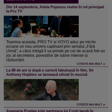
Din 14 septembrie, Adela Popescu revine în rol principal
la Pro TV
Toamna aceasta, PRO TV și VOYO aduc pe micile
ecrane un nou univers captivant prin serialul „Fără
Urmă”, a cărui intrigă îi va prinde pe cei de acasă într-un
joc al secretelor, poveștilor de iubire intense și
răzbunării.
CITESTE MAI MULT ►
La 88 de ani și după o carieră fabuloasă în film, Sir
Anthony Hopkins se lansează oficial în muzică
CITESTE MAI MULT ►
Anamaria Prodan este partenera lui Cristi Iacob în