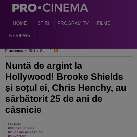
HOME
STIRI
PROGRAM TV
FILME
REVIEWS
Procinema
»
Stiri
»
Star life
Nuntă de argint la
Hollywood! Brooke Shields
și soțul ei, Chris Henchy, au
sărbătorit 25 de ani de
căsnicie
Etichete:
#Brooke Shields
#25 de ani de căsnicie
#aniversare