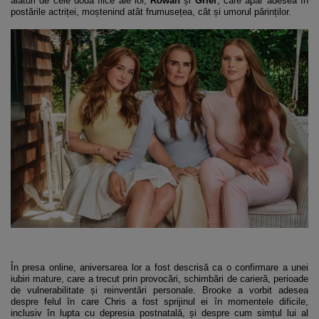
alături de cele două fiice ale lor,
Rowan
și
Grier
, care apar adesea în
postările actriței, moștenind atât frumusețea, cât și umorul părinților.
În presa online, aniversarea lor a fost descrisă ca o confirmare a unei
iubiri mature, care a trecut prin provocări, schimbări de carieră, perioade
de vulnerabilitate și reinventări personale. Brooke a vorbit adesea
despre felul în care Chris a fost sprijinul ei în momentele dificile,
inclusiv în lupta cu depresia postnatală, și despre cum simțul lui al