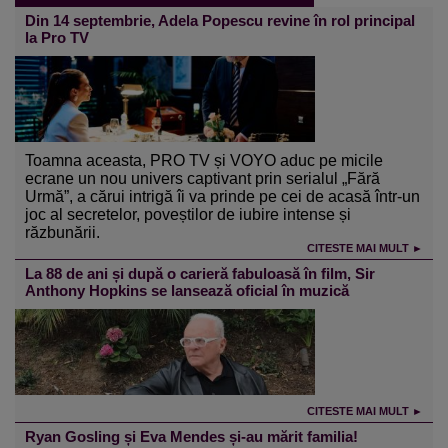
Din 14 septembrie, Adela Popescu revine în rol principal
la Pro TV
Toamna aceasta, PRO TV și VOYO aduc pe micile
ecrane un nou univers captivant prin serialul „Fără
Urmă”, a cărui intrigă îi va prinde pe cei de acasă într-un
joc al secretelor, poveștilor de iubire intense și
răzbunării.
CITESTE MAI MULT ►
La 88 de ani și după o carieră fabuloasă în film, Sir
Anthony Hopkins se lansează oficial în muzică
CITESTE MAI MULT ►
Ryan Gosling și Eva Mendes și-au mărit familia!