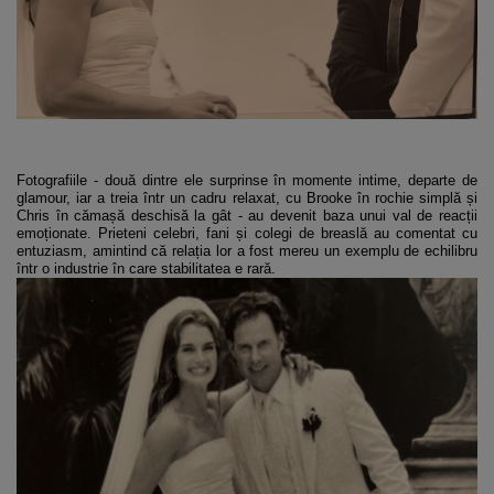
Fotografiile - două dintre ele surprinse în momente intime, departe de
glamour, iar a treia într un cadru relaxat, cu Brooke în rochie simplă și
Chris în cămașă deschisă la gât - au devenit baza unui val de reacții
emoționate. Prieteni celebri, fani și colegi de breaslă au comentat cu
entuziasm, amintind că relația lor a fost mereu un exemplu de echilibru
într o industrie în care stabilitatea e rară.