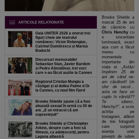
Brooke Shields a
marcat 25 de ani
ARTICOLE RELATIONATE
de căsnicie cu
Chris Henchy
cu
Gala UNITER 2026 a onorat trei
o sinceritate
figuri cheie ale teatrului
românesc: Victor Rebengiuc,
luminoasă, exact
Catrinel Dumitrescu și Marius
așa cum a făcut
Bodochi
mereu cu
momentele
Discursuri memorabile!
importante din
Sebastian Stan, Javier Bardem
viața ei.
„Astăzi
și Pedro Almodóvar, trei voci
împlinim 25 de
care s-au făcut auzite la Cannes
ani de când ne-
Regizorul Cristian Mungiu a
am căsătorit! Un
câștigat și al doilea Palme d Or
sfer de secol…
la Cannes, cu noul film Fjord
asta ne face un
cuplu în vârstă??
Brooke Shields spune că a fost
Te iubesc,
abuzată sexual în urmă cu 30 de
Henchy!!”
, a scris
ani. „E un miracol că am
actrița pe
supraviețuit“
Instagram, alături
de trei fotografii
Brooke Shields și Christopher
care surprind
Atkins, despre cum a fost să
esența unei
filmeze, ca adolescenți, pentru
povești de iubire
Laguna albastră