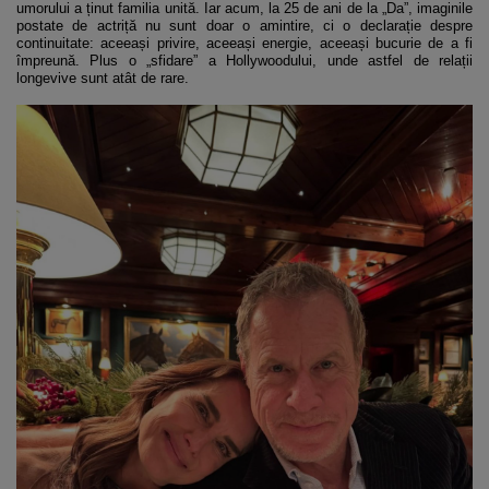
umorului a ținut familia unită. Iar acum, la 25 de ani de la „Da”, imaginile
postate de actriță nu sunt doar o amintire, ci o declarație despre
continuitate: aceeași privire, aceeași energie, aceeași bucurie de a fi
împreună. Plus o „sfidare” a Hollywoodului, unde astfel de relații
longevive sunt atât de rare.