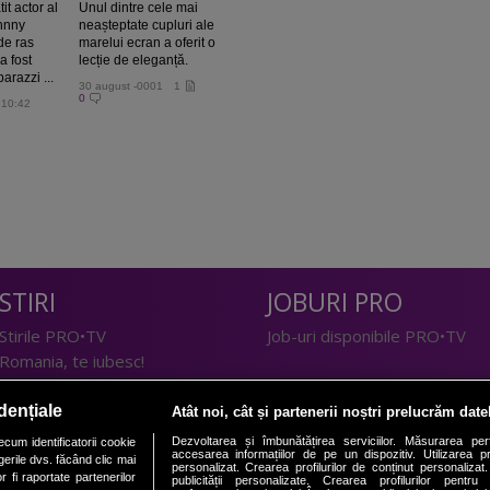
it actor al
Unul dintre cele mai
hnny
neașteptate cupluri ale
de ras
marelui ecran a oferit o
a fost
lecție de eleganță.
arazzi ...
30 august -0001
1
0
 10:42
STIRI
JOBURI PRO
Stirile PRO•TV
Job-uri disponibile PRO•TV
Romania, te iubesc!
LIFESTYLE
dențiale
Atât noi, cât și partenerii noștri prelucrăm date
TEHNOLOGIE
Doctor de Bine
Dezvoltarea și îmbunătățirea serviciilor. Măsurarea per
cum identificatorii cookie
accesarea informațiilor de pe un dispozitiv. Utilizarea pro
erile dvs. făcând clic mai
I Like IT
Acasă
personalizat. Crearea profilurilor de conținut personalizat. 
 fi raportate partenerilor
publicității personalizate. Crearea profilurilor pentru