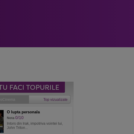
roCinema
Top vizualizate
O lupta personala
0/10
Nota
Intors din Irak, impotriva vointei lui,
John Triton...