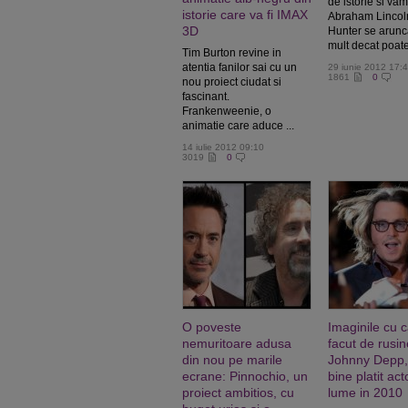
de istorie si vam
istorie care va fi IMAX
Abraham Lincol
3D
Hunter se arunc
mult decat poate 
Tim Burton revine in
atentia fanilor sai cu un
29 iunie 2012 17:
1861
0
nou proiect ciudat si
fascinant.
Frankenweenie, o
animatie care aduce ...
14 iulie 2012 09:10
3019
0
O poveste
Imaginile cu c
nemuritoare adusa
facut de rusin
din nou pe marile
Johnny Depp,
ecrane: Pinnochio, un
bine platit act
proiect ambitios, cu
lume in 2010