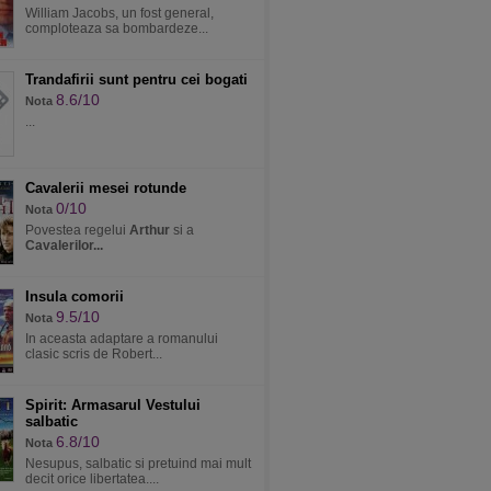
William Jacobs, un fost general,
comploteaza sa bombardeze...
Trandafirii sunt pentru cei bogati
8.6/10
Nota
...
Cavalerii mesei rotunde
0/10
Nota
Povestea regelui
Arthur
si a
Cavalerilor...
Insula comorii
9.5/10
Nota
In aceasta adaptare a romanului
clasic scris de Robert...
Spirit: Armasarul Vestului
salbatic
6.8/10
Nota
Nesupus, salbatic si pretuind mai mult
decit orice libertatea....