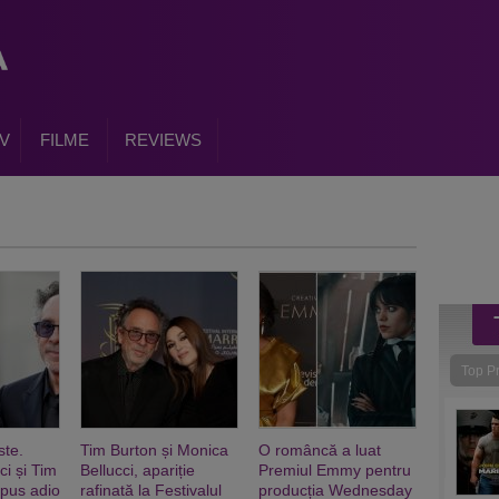
V
FILME
REVIEWS
Top P
ste.
Tim Burton și Monica
O româncă a luat
ci și Tim
Bellucci, apariție
Premiul Emmy pentru
spus adio
rafinată la Festivalul
producția Wednesday