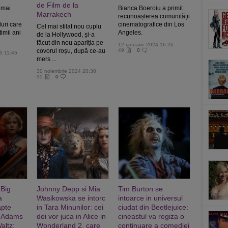
de Film de la
 mai
Bianca Boeroiu a primit
Marrakech
recunoașterea comunității
uri care
cinematografice din Los
Cel mai stilat nou cuplu
timii ani
Angeles.
de la Hollywood, și-a
făcut din nou apariția pe
12 ianuarie 2024 16:26
covorul roșu, după ce-au
49
0
5 11:45
mers ...
30 noiembrie 2024 20:38
35
0
 Big
Johnny Depp si Mia
Tim Burton se
a
Wasikowska se intorc
intoarce in universul
apte
in Tara Minunilor: cei
ciudat din Beetlejuice:
y Adams
doi vor juca in Alice in
cineastul va regiza o
altz:
Wonderland 2, care
continuare a comediei