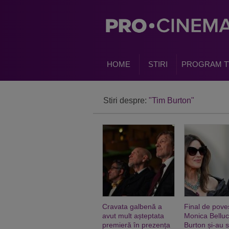
HOME
STIRI
PROGRAM T
Stiri despre:
"Tim Burton"
Cravata galbenă a
Final de pove
avut mult așteptata
Monica Belluc
premieră în prezența
Burton și-au 