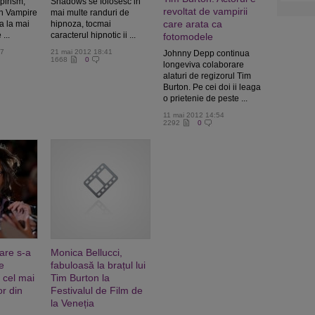
pirism,
Shadows se folosesc in
revoltat de vampirii
n Vampire
mai multe randuri de
care arata ca
a la mai
hipnoza, tocmai
...
caracterul hipnotic ii ...
fotomodele
47
21 mai 2012 18:41
Johnny Depp continua
1668
0
longeviva colaborare
alaturi de regizorul Tim
Burton. Pe cei doi ii leaga
o prietenie de peste ...
11 mai 2012 14:54
2292
0
are s-a
Monica Bellucci,
e
fabuloasă la brațul lui
 cel mai
Tim Burton la
or din
Festivalul de Film de
la Veneția