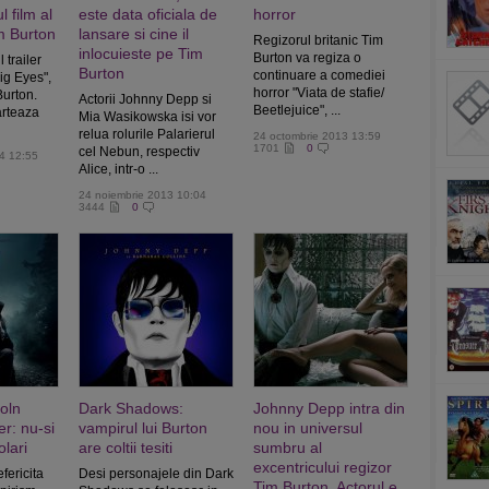
 film al
este data oficiala de
horror
im Burton
lansare si cine il
Regizorul britanic Tim
inlocuieste pe Tim
Burton va regiza o
 trailer
Burton
continuare a comediei
ig Eyes",
horror "Viata de stafie/
Burton.
Actorii Johnny Depp si
Beetlejuice", ...
arteaza
Mia Wasikowska isi vor
relua rolurile Palarierul
24 octombrie 2013 13:59
1701
0
cel Nebun, respectiv
4 12:55
Alice, intr-o ...
24 noiembrie 2013 10:04
3444
0
oln
Dark Shadows:
Johnny Depp intra din
r: nu-si
vampirul lui Burton
nou in universul
olari
are coltii tesiti
sumbru al
excentricului regizor
fericita
Desi personajele din Dark
Tim Burton. Actorul e