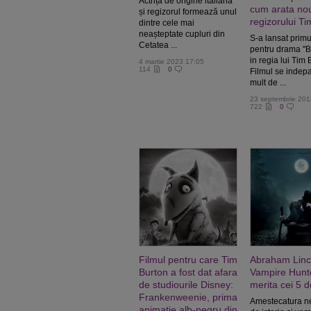
Actrița de origine italiană
cum arata noul
și regizorul formează unul
regizorului T
dintre cele mai
neașteptate cupluri din
S-a lansat primul
Cetatea ...
pentru drama "B
in regia lui Tim 
4 martie 2023 17:05
114
0
Filmul se indep
mult de ...
23 septembrie 201
722
0
Filmul pentru care Tim
Abraham Linc
Burton a fost dat afara
Vampire Hunte
de studiourile Disney:
merita cei 5 d
Frankenweenie, prima
Amestecatura ne
animatie alb-negru din