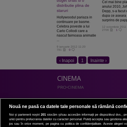
buget urias si o
Cel mai bine plat
distributie plina de
anului 2010, Jo
staruri
Depp, s-a facut 
dupa ce aseara 
Hollywoodul pariaza in
surprins de papp
continuare pe basme.
Celebra poveste a lui
12 octombrie 2011
2706
1
Carlo Collodi care a
nascut faimoasa animatie
...
9 ianuarie 2012 11:20
781
0
‹ Inapoi
1
Inainte ›
CINEMA
PRO•CINEMA
DIVERTISMENT
Nouă ne pasă ca datele tale personale să rămână confi
PRO•TV
Noi și partenerii noștri
201
stocăm și/sau accesăm informații pe dispozitivul dvs., pre
unici pentru prelucrarea datelor cu caracter personal. Puteți accepta sau gestiona aleg
Romanii au talent
jos sau în orice moment, pe pagina cu politica de confidențialitate. Aceste alegeri vor