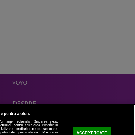
VOYO
DESPRE
Politica Confidentialitate
le pentru a oferi:
Contact
formanței reclamelor. Stocarea și/sau
filurilor pentru selectarea conținutului
Utilizarea profilurilor pentru selectarea
 publicitate personalizată. Măsurarea
ACCEPT TOATE