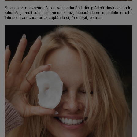
Și e chiar o experiență s-o vezi adunând din grădină dovlecei, kale,
rubarbă și mult iubiții ei trandafiri roz, bucurându-se de rufele ei albe
întinse la aer curat ori acceptându-și, în sfârșit, pistruii.