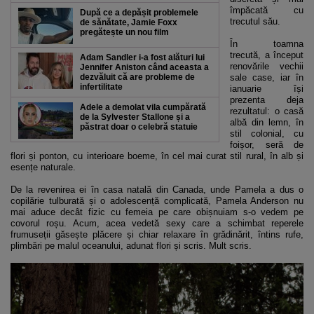
împăcată cu
După ce a depășit problemele
trecutul său.
de sănătate, Jamie Foxx
pregătește un nou film
În toamna
trecută, a început
Adam Sandler i-a fost alături lui
renovările vechii
Jennifer Aniston când aceasta a
dezvăluit că are probleme de
sale case, iar în
infertilitate
ianuarie își
prezenta deja
Adele a demolat vila cumpărată
rezultatul: o casă
de la Sylvester Stallone și a
albă din lemn, în
păstrat doar o celebră statuie
stil colonial, cu
foișor, seră de
flori și ponton, cu interioare boeme, în cel mai curat stil rural, în alb și
esențe naturale.
De la revenirea ei în casa natală din Canada, unde Pamela a dus o
copilărie tulburată și o adolescență complicată, Pamela Anderson nu
mai aduce decât fizic cu femeia pe care obișnuiam s-o vedem pe
covorul roșu. Acum, acea vedetă sexy care a schimbat reperele
frumuseții găsește plăcere și chiar relaxare în grădinărit, întins rufe,
plimbări pe malul oceanului, adunat flori și scris. Mult scris.