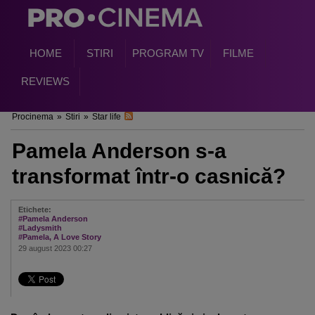
HOME
STIRI
PROGRAM TV
FILME
REVIEWS
Procinema
»
Stiri
»
Star life
Pamela Anderson s-a
transformat într-o casnică?
Etichete:
#Pamela Anderson
#Ladysmith
#Pamela, A Love Story
29 august 2023 00:27