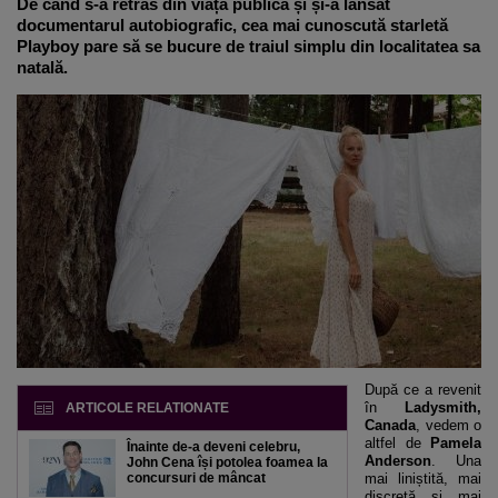
De când s-a retras din viața publică și și-a lansat
documentarul autobiografic, cea mai cunoscută starletă
Playboy pare să se bucure de traiul simplu din localitatea sa
natală.
După ce a revenit
în
Ladysmith,
ARTICOLE RELATIONATE
Canada
, vedem o
altfel de
Pamela
Înainte de-a deveni celebru,
Anderson
. Una
John Cena își potolea foamea la
concursuri de mâncat
mai liniștită, mai
discretă și mai