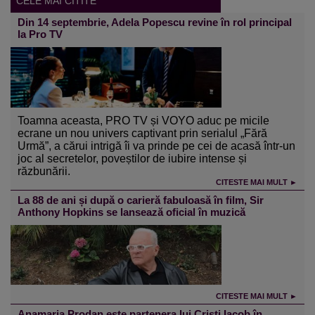
CELE MAI CITITE
Din 14 septembrie, Adela Popescu revine în rol principal
la Pro TV
Toamna aceasta, PRO TV și VOYO aduc pe micile
ecrane un nou univers captivant prin serialul „Fără
Urmă”, a cărui intrigă îi va prinde pe cei de acasă într-un
joc al secretelor, poveștilor de iubire intense și
răzbunării.
CITESTE MAI MULT ►
La 88 de ani și după o carieră fabuloasă în film, Sir
Anthony Hopkins se lansează oficial în muzică
CITESTE MAI MULT ►
Anamaria Prodan este partenera lui Cristi Iacob în