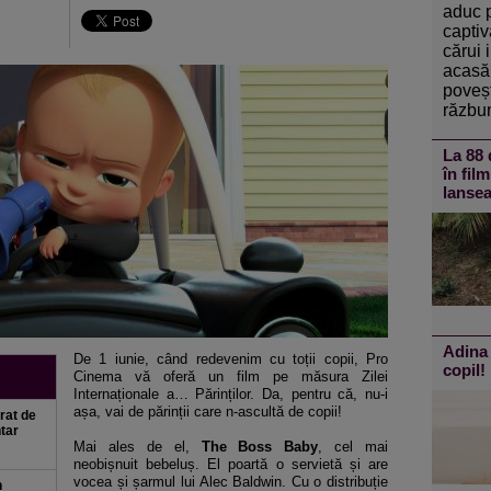
aduc 
captiv
cărui 
acasă 
poveșt
răzbun
La 88 
în fil
lansea
Adina 
De 1 iunie, când redevenim cu toții copii, Pro
copil!
Cinema vă oferă un film pe măsura Zilei
Internaționale a… Părinților. Da, pentru că, nu-i
așa, vai de părinții care n-ascultă de copii!
rat de
ntar
Mai ales de el,
The Boss Baby
, cel mai
neobișnuit bebeluș. El poartă o servietă și are
vocea și șarmul lui Alec Baldwin. Cu o distribuție
n