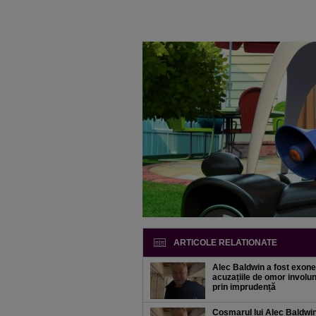
ARTICOLE RELATIONATE
Alec Baldwin a fost exone
acuzațiile de omor involu
prin imprudență
Coșmarul lui Alec Baldwi