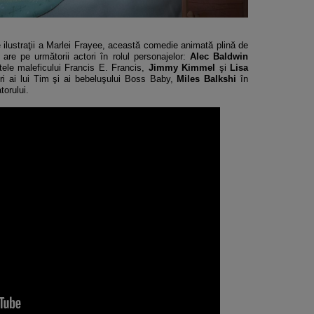
 ilustraţii a Marlei Frayee, această comedie animată plină de
i are pe următorii actori în rolul personajelor:
Alec Baldwin
ele maleficului Francis E. Francis,
Jimmy Kimmel
şi
Lisa
tori ai lui Tim şi ai bebeluşului Boss Baby,
Miles Balkshi
în
atorului.