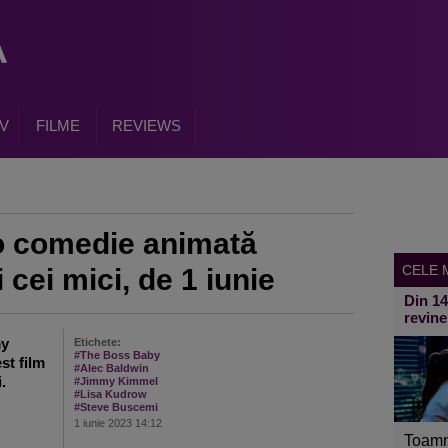
V
FILME
REVIEWS
o comedie animată
CELE M
 cei mici, de 1 iunie
Din 1
revine
my
Etichete:
#The Boss Baby
st film
#Alec Baldwin
.
#Jimmy Kimmel
#Lisa Kudrow
#Steve Buscemi
1 iunie 2023 14:12
Toamn