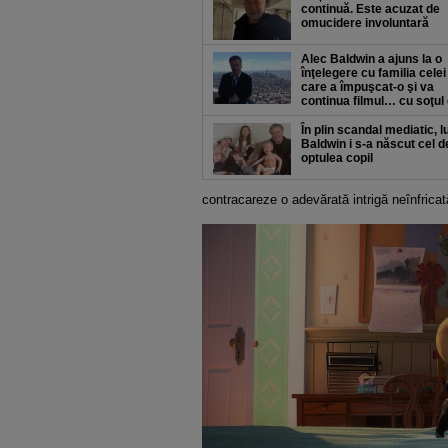
continuă. Este acuzat de
omucidere involuntară
Alec Baldwin a ajuns la o
înţelegere cu familia celei
care a împuşcat-o şi va
continua filmul… cu soţul 
În plin scandal mediatic, l
Baldwin i s-a născut cel d
optulea copil
contracareze o adevărată intrigă neînfricat