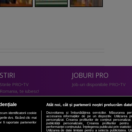
STIRI
JOBURI PRO
Stirile PRO•TV
Job-uri disponibile PRO•TV
Romania, te iubesc!
LIFESTYLE
dențiale
Atât noi, cât și partenerii noștri prelucrăm date
TEHNOLOGIE
Doctor de Bine
Dezvoltarea și îmbunătățirea serviciilor. Măsurarea per
cum identificatorii cookie
accesarea informațiilor de pe un dispozitiv. Utilizarea pro
erile dvs. făcând clic mai
I Like IT
Acasă
personalizat. Crearea profilurilor de conținut personalizat. 
 fi raportate partenerilor
publicității personalizate. Crearea profilurilor pentru
Acasă Gold
performanței conținutului. Înțelegerea publicului prin statistic
Utilizarea de date limitate pentru a selecta publicitatea. Ut