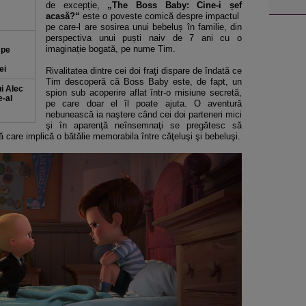
de excepție,
„The Boss Baby: Cine-i șef
acasă?“
este o poveste comică despre impactul
pe care-l are sosirea unui bebeluș în familie, din
perspectiva unui puști naiv de 7 ani cu o
imaginație bogată, pe nume Tim.
 pe
ei
Rivalitatea dintre cei doi fraţi dispare de îndată ce
Tim descoperă că Boss Baby este, de fapt, un
ui Alec
spion sub acoperire aflat într-o misiune secretă,
e-al
pe care doar el îl poate ajuta. O aventură
nebunească ia naştere când cei doi parteneri mici
şi în aparenţă neînsemnaţi se pregătesc să
ă care implică o bătălie memorabila între căţeluşi şi bebeluşi.