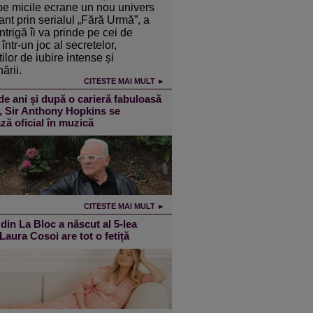
pe micile ecrane un nou univers
ant prin serialul „Fără Urmă”, a
intrigă îi va prinde pe cei de
într-un joc al secretelor,
ilor de iubire intense și
ării.
CITESTE MAI MULT ►
de ani și după o carieră fabuloasă
m, Sir Anthony Hopkins se
ză oficial în muzică
CITESTE MAI MULT ►
din La Bloc a născut al 5-lea
 Laura Cosoi are tot o fetiță