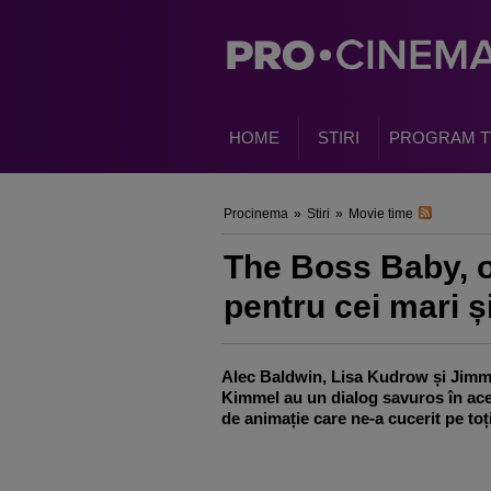
HOME
STIRI
PROGRAM T
Procinema
»
Stiri
»
Movie time
The Boss Baby, 
pentru cei mari și
Alec Baldwin, Lisa Kudrow și Jim
Kimmel au un dialog savuros în ace
de animație care ne-a cucerit pe toți