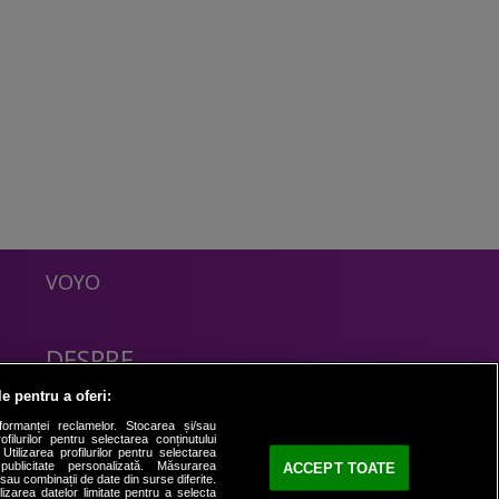
VOYO
DESPRE
Politica Confidentialitate
le pentru a oferi:
Contact
formanței reclamelor. Stocarea și/sau
filurilor pentru selectarea conținutului
Utilizarea profilurilor pentru selectarea
 publicitate personalizată. Măsurarea
ACCEPT TOATE
i sau combinații de date din surse diferite.
ilizarea datelor limitate pentru a selecta