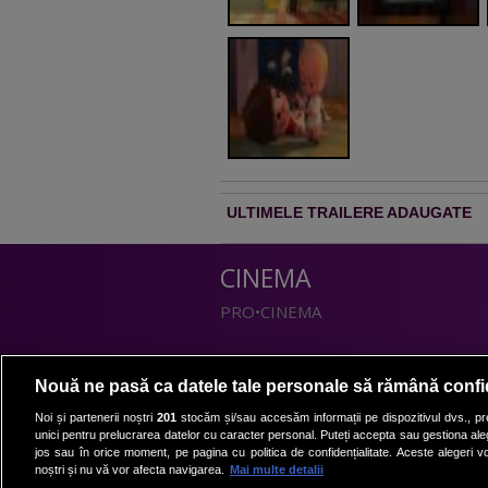
ULTIMELE TRAILERE ADAUGATE
CINEMA
PRO•CINEMA
DIVERTISMENT
Nouă ne pasă ca datele tale personale să rămână confi
PRO•TV
Noi și partenerii noștri
201
stocăm și/sau accesăm informații pe dispozitivul dvs., pre
unici pentru prelucrarea datelor cu caracter personal. Puteți accepta sau gestiona aleg
Romanii au talent
jos sau în orice moment, pe pagina cu politica de confidențialitate. Aceste alegeri vor
Vocea Romaniei
noștri și nu vă vor afecta navigarea.
Mai multe detalii