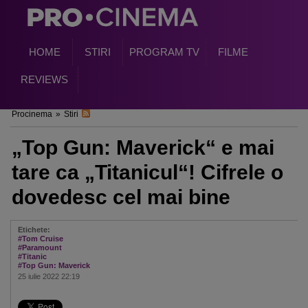
HOME
STIRI
PROGRAM TV
FILME
REVIEWS
Procinema
»
Stiri
„Top Gun: Maverick“ e mai
tare ca „Titanicul“! Cifrele o
dovedesc cel mai bine
Etichete:
#Tom Cruise
#Paramount
#Titanic
#Top Gun: Maverick
25 iulie 2022 22:19