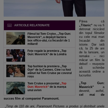
Părea că
„Titanic“
nu va fi
ARTICOLE RELATIONATE
detronat nicicând
din topul filmelor
Filmul lui Tom Cruise, „Top Gun:
cu cele mai mari
Maverick“, a depășit bariera
box office-ului, cu încasări de 1
încasări din
miliard!
istorie. Dar iată
că, la 25 de ani
Fețe regale la premiera „Top
de la lansare, un
Gun: Maverick“ de la Londra
remake – nici
măcar un film la
debut! – reușește
Top fashion la premiera „Top
să schimbe
Gun“ de la Cannes. Cine i-a fost
această ordine a
alături lui Tom Cruise pe covorul
lucrurilor.
roșu
„Top Gun:
Tom Cruise a prezentat
„Top
Gun: Maverick“
de la manșa
Maverick“
a
unui avion
devenit, astfel,
cel mai de
succes film al companiei Paramount.
„Timp de 110 de ani, Paramount Pictures a produs și distribuit unele