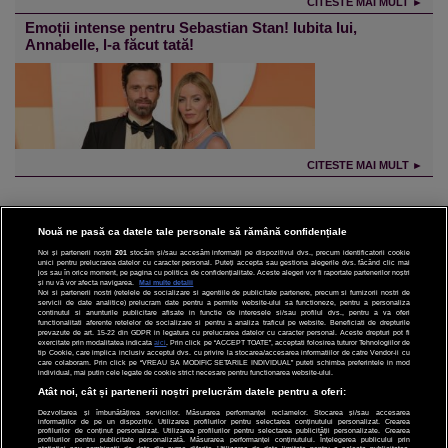
CITESTE MAI MULT ►
Emoții intense pentru Sebastian Stan! Iubita lui,
Annabelle, l-a făcut tată!
CITESTE MAI MULT ►
Nouă ne pasă ca datele tale personale să rămână confidențiale
Noi și partenerii noștri
201
stocăm și/sau accesăm informații pe dispozitivul dvs., precum identificatorii cookie
unici pentru prelucrarea datelor cu caracter personal. Puteți accepta sau gestiona alegerile dvs. făcând clic mai
CINEMA
jos sau în orice moment, pe pagina cu politica de confidențialitate. Aceste alegeri vor fi raportate partenerilor noștri
și nu vă vor afecta navigarea.
Mai multe detalii
Noi si partenerii nostri (retelele de socializare si agentiile de publicitate partenere, precum si furnizorii nostri de
servicii de date analitice) prelucram date pentru a permite website-ului sa functioneze, pentru a personaliza
DIVERTISMENT
continutul si anunturile publicitare afisate in functie de interesele si/sau profilul dvs., pentru a va oferi
functionalitati aferente retelelor de socializare si pentru a analiza traficul pe website. Beneficiati de drepturile
prevazute de art. 15-22 din GDPR in legatura cu prelucrarea datelor cu caracter personal. Aceste drepturi pot fi
STIRI
exercitate prin modalitatea indicata
aici
. Prin click pe “ACCEPT TOATE”, acceptati folosirea tuturor Tehnologiilor de
tip Cookie, care implica inclusiv acceptul dvs. cu privire la stocarea/accesarea informatiilor de catre Vendor-ii cu
care colaboram. Prin click pe “VREAU SA MODIFIC SETARILE INDIVIDUAL” puteti schimba preferintele in mod
TEHNOLOGIE
individual, mai putin cele legate de cookie strict necesare pentru functionarea website-ului.
Atât noi, cât și partenerii noștri prelucrăm datele pentru a oferi:
SPORT
Dezvoltarea și îmbunătățirea serviciilor. Măsurarea performanței reclamelor. Stocarea și/sau accesarea
informațiilor de pe un dispozitiv. Utilizarea profilurilor pentru selectarea conținutului personalizat. Crearea
JOBURI PRO
profilurilor de conținut personalizat. Utilizarea profilurilor pentru selectarea publicității personalizate. Crearea
profilurilor pentru publicitate personalizată. Măsurarea performanței conținutului. Înțelegerea publicului prin