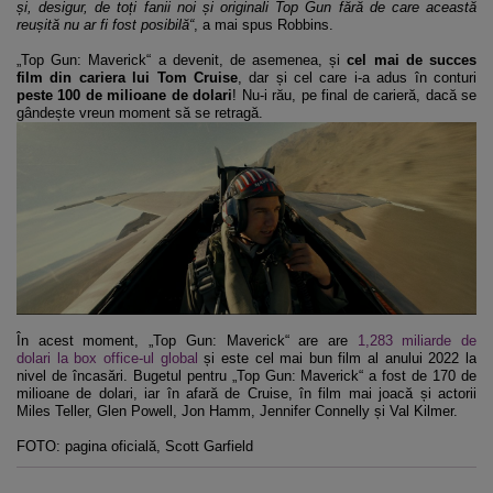
și, desigur, de toți fanii noi și originali Top Gun fără de care această
reușită nu ar fi fost posibilă“
, a mai spus Robbins.
„Top Gun: Maverick“ a devenit, de asemenea, și
cel mai de succes
film din cariera lui Tom Cruise
, dar și cel care i-a adus în conturi
peste 100 de milioane de dolari
! Nu-i rău, pe final de carieră, dacă se
gândește vreun moment să se retragă.
În acest moment, „Top Gun: Maverick“ are are
1,283 miliarde de
dolari la box office-ul global
și este cel mai bun film al anului 2022 la
nivel de încasări. Bugetul pentru „Top Gun: Maverick“ a fost de 170 de
milioane de dolari, iar în afară de Cruise, în film mai joacă și actorii
Miles Teller, Glen Powell, Jon Hamm, Jennifer Connelly și Val Kilmer.
FOTO: pagina oficială, Scott Garfield