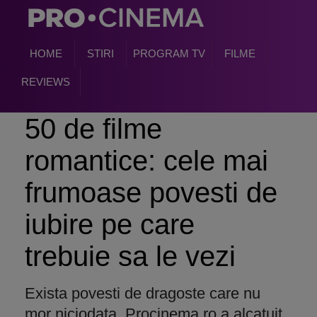
HOME
STIRI
PROGRAM TV
FILME
REVIEWS
50 de filme
romantice: cele mai
frumoase povesti de
iubire pe care
trebuie sa le vezi
Exista povesti de dragoste care nu
mor niciodata. Procinema.ro a alcatuit