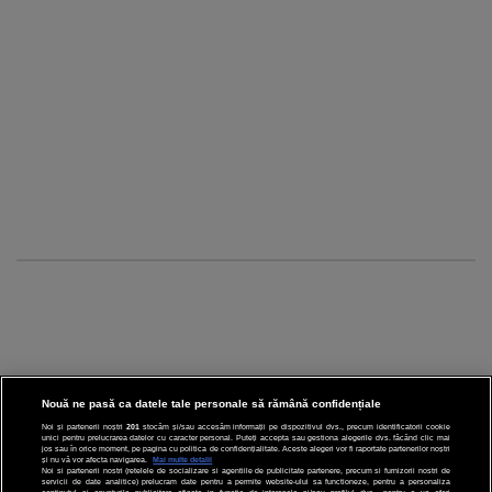
Nouă ne pasă ca datele tale personale să rămână confidențiale
Noi și partenerii noștri
201
stocăm și/sau accesăm informații pe dispozitivul dvs., precum identificatorii cookie
unici pentru prelucrarea datelor cu caracter personal. Puteți accepta sau gestiona alegerile dvs. făcând clic mai
CINEMA
jos sau în orice moment, pe pagina cu politica de confidențialitate. Aceste alegeri vor fi raportate partenerilor noștri
și nu vă vor afecta navigarea.
Mai multe detalii
Noi si partenerii nostri (retelele de socializare si agentiile de publicitate partenere, precum si furnizorii nostri de
servicii de date analitice) prelucram date pentru a permite website-ului sa functioneze, pentru a personaliza
DIVERTISMENT