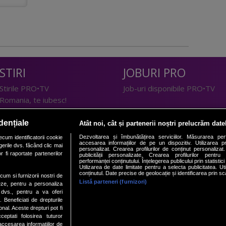
STIRI
JOBURI PRO
Stirile PRO•TV
Job-uri disponibile PRO•TV
Romania, te iubesc!
LIFESTYLE
dențiale
Atât noi, cât și partenerii noștri prelucrăm date
TEHNOLOGIE
Doctor de Bine
Dezvoltarea și îmbunătățirea serviciilor. Măsurarea per
cum identificatorii cookie
accesarea informațiilor de pe un dispozitiv. Utilizarea pro
erile dvs. făcând clic mai
I Like IT
Acasă
personalizat. Crearea profilurilor de conținut personalizat. 
 fi raportate partenerilor
publicității personalizate. Crearea profilurilor pentru
Acasă Gold
performanței conținutului. Înțelegerea publicului prin statistic
Utilizarea de date limitate pentru a selecta publicitatea. Ut
Perfecte
conținutul. Date precise de geolocație și identificarea prin sc
ecum si furnizorii nostri de
SPORT
DeBarbati
Listă parteneri (furnizori)
eze, pentru a personaliza
l dvs., pentru a va oferi
Foodstory
Sport.ro
. Beneficiati de drepturile
PRO•ARENA
al. Aceste drepturi pot fi
ptati folosirea tuturor
/accesarea informatiilor de