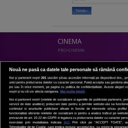
CINEMA
PRO•CINEMA
DIVERTISMENT
Nouă ne pasă ca datele tale personale să rămână confi
PRO•TV
Noi și partenerii noștri
201
stocăm și/sau accesăm informații pe dispozitivul dvs., pre
unici pentru prelucrarea datelor cu caracter personal. Puteți accepta sau gestiona aleg
Romanii au talent
jos sau în orice moment, pe pagina cu politica de confidențialitate. Aceste alegeri vor
Vocea Romaniei
noștri și nu vă vor afecta navigarea.
Mai multe detalii
Las Fierbinti
Noi si partenerii nostri (retelele de socializare si agentiile de publicitate partenere, pr
La Maruta
servicii de date analitice) prelucram date pentru a permite website-ului sa function
continutul si anunturile publicitare afisate in functie de interesele si/sau profilu
Apropo TV
functionalitati aferente retelelor de socializare si pentru a analiza traficul pe website
prevazute de art. 15-22 din GDPR in legatura cu prelucrarea datelor cu caracter person
aici
exercitate prin modalitatea indicata
. Prin click pe “ACCEPT TOATE”, acce
Tehnologiilor de tip Cookie, care implica inclusiv acceptul dvs. cu privire la stocarea