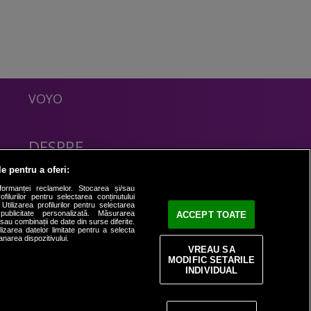
VOYO
DESPRE
Politica Confidentialitate
le pentru a oferi:
Contact
formanței reclamelor. Stocarea și/sau
filurilor pentru selectarea conținutului
Utilizarea profilurilor pentru selectarea
 publicitate personalizată. Măsurarea
ACCEPT TOATE
i sau combinații de date din surse diferite.
ilizarea datelor limitate pentru a selecta
anarea dispozitivului.
VREAU SA
MODIFIC SETARILE
INDIVIDUAL