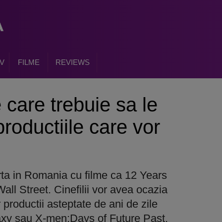
V
FILME
REVIEWS
 care trebuie sa le
productiile care vor
rta in Romania cu filme ca 12 Years
ll Street. Cinefilii vor avea ocazia
productii asteptate de ani de zile
axy sau X-men:Days of Future Past,