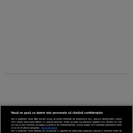
Nouă ne pasă ca datele tale personale să rămână confidențiale
Noi și partenerii noștri
201
stocăm și/sau accesăm informații pe dispozitivul dvs., precum identificatorii cookie
unici pentru prelucrarea datelor cu caracter personal. Puteți accepta sau gestiona alegerile dvs. făcând clic mai
CINEMA
jos sau în orice moment, pe pagina cu politica de confidențialitate. Aceste alegeri vor fi raportate partenerilor noștri
și nu vă vor afecta navigarea.
Mai multe detalii
Noi si partenerii nostri (retelele de socializare si agentiile de publicitate partenere, precum si furnizorii nostri de