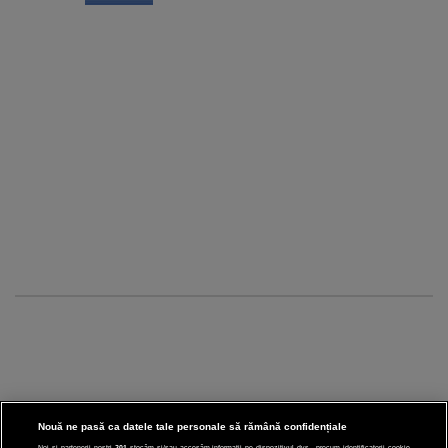
Nouă ne pasă ca datele tale personale să rămână confidențiale
Noi și partenerii noștri
201
stocăm și/sau accesăm informații pe dispozitivul dvs., precum identificatorii cookie