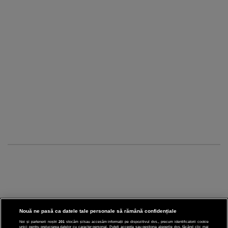
Nouă ne pasă ca datele tale personale să rămână confidențiale
Noi și partenerii noștri
201
stocăm și/sau accesăm informații pe dispozitivul dvs., precum identificatorii cookie
unici pentru prelucrarea datelor cu caracter personal. Puteți accepta sau gestiona alegerile dvs. făcând clic mai