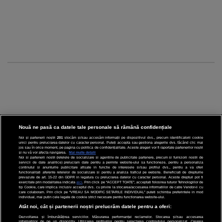
Nouă ne pasă ca datele tale personale să rămână confidențiale
Noi și partenerii noștri
201
stocăm și/sau accesăm informații pe dispozitivul dvs., precum identificatorii cookie
unici pentru prelucrarea datelor cu caracter personal. Puteți accepta sau gestiona alegerile dvs. făcând clic mai
CINEMA
jos sau în orice moment, pe pagina cu politica de confidențialitate. Aceste alegeri vor fi raportate partenerilor noștri
și nu vă vor afecta navigarea.
Mai multe detalii
Noi si partenerii nostri (retelele de socializare si agentiile de publicitate partenere, precum si furnizorii nostri de
servicii de date analitice) prelucram date pentru a permite website-ului sa functioneze, pentru a personaliza
DIVERTISMENT
continutul si anunturile publicitare afisate in functie de interesele si/sau profilul dvs., pentru a va oferi
functionalitati aferente retelelor de socializare si pentru a analiza traficul pe website. Beneficiati de drepturile
prevazute de art. 15-22 din GDPR in legatura cu prelucrarea datelor cu caracter personal. Aceste drepturi pot fi
STIRI
exercitate prin modalitatea indicata
aici
. Prin click pe “ACCEPT TOATE”, acceptati folosirea tuturor Tehnologiilor de
tip Cookie, care implica inclusiv acceptul dvs. cu privire la stocarea/accesarea informatiilor de catre Vendor-ii cu
care colaboram. Prin click pe “VREAU SA MODIFIC SETARILE INDIVIDUAL” puteti schimba preferintele in mod
TEHNOLOGIE
individual, mai putin cele legate de cookie strict necesare pentru functionarea website-ului.
Atât noi, cât și partenerii noștri prelucrăm datele pentru a oferi:
SPORT
Dezvoltarea și îmbunătățirea serviciilor. Măsurarea performanței reclamelor. Stocarea și/sau accesarea
informațiilor de pe un dispozitiv. Utilizarea profilurilor pentru selectarea conținutului personalizat. Crearea