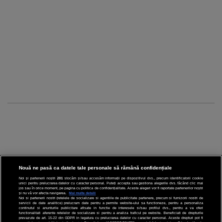
Nouă ne pasă ca datele tale personale să rămână confidențiale
Noi și partenerii noștri
201
stocăm și/sau accesăm informații pe dispozitivul dvs., precum identificatorii cookie
unici pentru prelucrarea datelor cu caracter personal. Puteți accepta sau gestiona alegerile dvs. făcând clic mai
CINEMA
jos sau în orice moment, pe pagina cu politica de confidențialitate. Aceste alegeri vor fi raportate partenerilor noștri
și nu vă vor afecta navigarea.
Mai multe detalii
Noi si partenerii nostri (retelele de socializare si agentiile de publicitate partenere, precum si furnizorii nostri de
servicii de date analitice) prelucram date pentru a permite website-ului sa functioneze, pentru a personaliza
DIVERTISMENT
continutul si anunturile publicitare afisate in functie de interesele si/sau profilul dvs., pentru a va oferi
functionalitati aferente retelelor de socializare si pentru a analiza traficul pe website. Beneficiati de drepturile
prevazute de art. 15-22 din GDPR in legatura cu prelucrarea datelor cu caracter personal. Aceste drepturi pot fi
STIRI