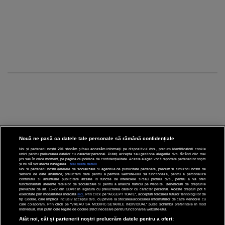
Nouă ne pasă ca datele tale personale să rămână confidențiale
Noi și partenerii noștri
201
stocăm și/sau accesăm informații pe dispozitivul dvs., precum identificatorii cookie
unici pentru prelucrarea datelor cu caracter personal. Puteți accepta sau gestiona alegerile dvs. făcând clic mai
CINEMA
jos sau în orice moment, pe pagina cu politica de confidențialitate. Aceste alegeri vor fi raportate partenerilor noștri
și nu vă vor afecta navigarea.
Mai multe detalii
Noi si partenerii nostri (retelele de socializare si agentiile de publicitate partenere, precum si furnizorii nostri de
servicii de date analitice) prelucram date pentru a permite website-ului sa functioneze, pentru a personaliza
DIVERTISMENT
continutul si anunturile publicitare afisate in functie de interesele si/sau profilul dvs., pentru a va oferi
functionalitati aferente retelelor de socializare si pentru a analiza traficul pe website. Beneficiati de drepturile
prevazute de art. 15-22 din GDPR in legatura cu prelucrarea datelor cu caracter personal. Aceste drepturi pot fi
STIRI
exercitate prin modalitatea indicata
aici
. Prin click pe “ACCEPT TOATE”, acceptati folosirea tuturor Tehnologiilor de
tip Cookie, care implica inclusiv acceptul dvs. cu privire la stocarea/accesarea informatiilor de catre Vendor-ii cu
care colaboram. Prin click pe “VREAU SA MODIFIC SETARILE INDIVIDUAL” puteti schimba preferintele in mod
TEHNOLOGIE
individual, mai putin cele legate de cookie strict necesare pentru functionarea website-ului.
Atât noi, cât și partenerii noștri prelucrăm datele pentru a oferi:
SPORT