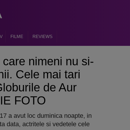
V
FILME
REVIEWS
a care nimeni nu si-
ii. Cele mai tari
 Globurile de Aur
RIE FOTO
17 a avut loc duminica noapte, in
 data, actritele si vedetele cele