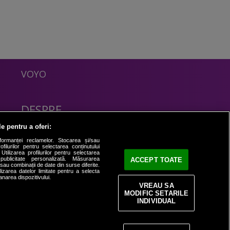
VOYO
DESPRE
Politica Confidentialitate
le pentru a oferi:
Contact
formanței reclamelor. Stocarea și/sau
filurilor pentru selectarea conținutului
Utilizarea profilurilor pentru selectarea
 publicitate personalizată. Măsurarea
ACCEPT TOATE
i sau combinații de date din surse diferite.
ilizarea datelor limitate pentru a selecta
anarea dispozitivului.
VREAU SA
MODIFIC SETARILE
INDIVIDUAL