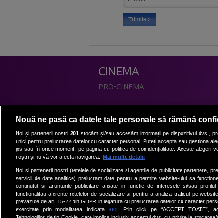
CINEMA
PRO•CINEMA
DIVERTISMENT
Nouă ne pasă ca datele tale personale să rămână confi
PRO•TV
Noi și partenerii noștri
201
stocăm și/sau accesăm informații pe dispozitivul dvs., pre
unici pentru prelucrarea datelor cu caracter personal. Puteți accepta sau gestiona aleg
Romanii au talent
jos sau în orice moment, pe pagina cu politica de confidențialitate. Aceste alegeri vor
Vocea Romaniei
noștri și nu vă vor afecta navigarea.
Mai multe detalii
Las Fierbinti
Noi si partenerii nostri (retelele de socializare si agentiile de publicitate partenere, pr
La Maruta
servicii de date analitice) prelucram date pentru a permite website-ului sa function
continutul si anunturile publicitare afisate in functie de interesele si/sau profilu
Apropo TV
functionalitati aferente retelelor de socializare si pentru a analiza traficul pe website
prevazute de art. 15-22 din GDPR in legatura cu prelucrarea datelor cu caracter person
aici
exercitate prin modalitatea indicata
. Prin click pe “ACCEPT TOATE”, acce
Tehnologiilor de tip Cookie, care implica inclusiv acceptul dvs. cu privire la stocarea