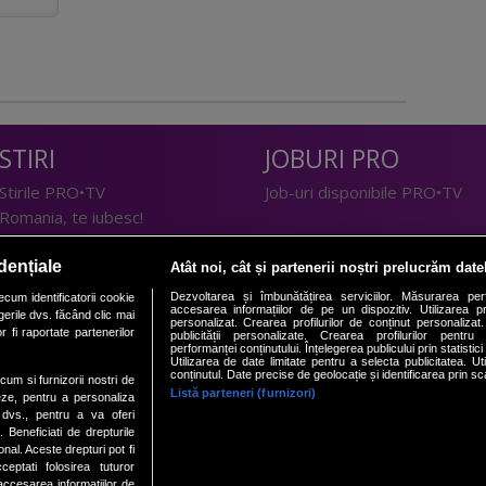
STIRI
JOBURI PRO
Stirile PRO•TV
Job-uri disponibile PRO•TV
Romania, te iubesc!
LIFESTYLE
dențiale
Atât noi, cât și partenerii noștri prelucrăm date
TEHNOLOGIE
Doctor de Bine
Dezvoltarea și îmbunătățirea serviciilor. Măsurarea per
cum identificatorii cookie
accesarea informațiilor de pe un dispozitiv. Utilizarea pro
erile dvs. făcând clic mai
I Like IT
Acasă
personalizat. Crearea profilurilor de conținut personalizat. 
 fi raportate partenerilor
publicității personalizate. Crearea profilurilor pentru
Acasă Gold
performanței conținutului. Înțelegerea publicului prin statistic
Utilizarea de date limitate pentru a selecta publicitatea. Ut
Perfecte
conținutul. Date precise de geolocație și identificarea prin sc
ecum si furnizorii nostri de
SPORT
DeBarbati
Listă parteneri (furnizori)
eze, pentru a personaliza
l dvs., pentru a va oferi
Foodstory
Sport.ro
. Beneficiati de drepturile
PRO•ARENA
al. Aceste drepturi pot fi
ptati folosirea tuturor
/accesarea informatiilor de