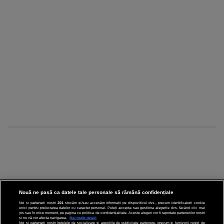
Nouă ne pasă ca datele tale personale să rămână confidențiale
Noi și partenerii noștri
201
stocăm și/sau accesăm informații pe dispozitivul dvs., precum identificatorii cookie
unici pentru prelucrarea datelor cu caracter personal. Puteți accepta sau gestiona alegerile dvs. făcând clic mai
CINEMA
jos sau în orice moment, pe pagina cu politica de confidențialitate. Aceste alegeri vor fi raportate partenerilor noștri
și nu vă vor afecta navigarea.
Mai multe detalii
Noi si partenerii nostri (retelele de socializare si agentiile de publicitate partenere, precum si furnizorii nostri de