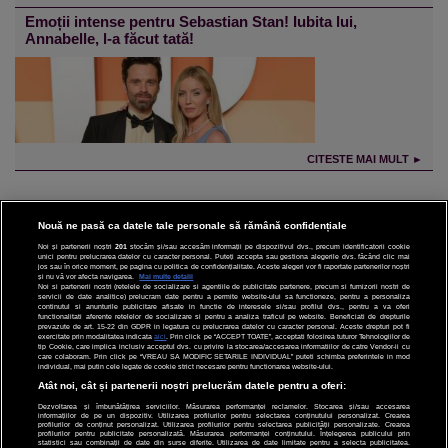
Emoții intense pentru Sebastian Stan! Iubita lui,
Annabelle, l-a făcut tată!
CITESTE MAI MULT ►
Nouă ne pasă ca datele tale personale să rămână confidențiale
Noi și partenerii noștri
201
stocăm și/sau accesăm informații pe dispozitivul dvs., precum identificatorii cookie
unici pentru prelucrarea datelor cu caracter personal. Puteți accepta sau gestiona alegerile dvs. făcând clic mai
CINEMA
jos sau în orice moment, pe pagina cu politica de confidențialitate. Aceste alegeri vor fi raportate partenerilor noștri
și nu vă vor afecta navigarea.
Mai multe detalii
Noi si partenerii nostri (retelele de socializare si agentiile de publicitate partenere, precum si furnizorii nostri de
servicii de date analitice) prelucram date pentru a permite website-ului sa functioneze, pentru a personaliza
DIVERTISMENT
continutul si anunturile publicitare afisate in functie de interesele si/sau profilul dvs., pentru a va oferi
functionalitati aferente retelelor de socializare si pentru a analiza traficul pe website. Beneficiati de drepturile
prevazute de art. 15-22 din GDPR in legatura cu prelucrarea datelor cu caracter personal. Aceste drepturi pot fi
STIRI
exercitate prin modalitatea indicata
aici
. Prin click pe “ACCEPT TOATE”, acceptati folosirea tuturor Tehnologiilor de
tip Cookie, care implica inclusiv acceptul dvs. cu privire la stocarea/accesarea informatiilor de catre Vendor-ii cu
care colaboram. Prin click pe “VREAU SA MODIFIC SETARILE INDIVIDUAL” puteti schimba preferintele in mod
TEHNOLOGIE
individual, mai putin cele legate de cookie strict necesare pentru functionarea website-ului.
Atât noi, cât și partenerii noștri prelucrăm datele pentru a oferi:
SPORT
Dezvoltarea și îmbunătățirea serviciilor. Măsurarea performanței reclamelor. Stocarea și/sau accesarea
informațiilor de pe un dispozitiv. Utilizarea profilurilor pentru selectarea conținutului personalizat. Crearea
JOBURI PRO
profilurilor de conținut personalizat. Utilizarea profilurilor pentru selectarea publicității personalizate. Crearea
profilurilor pentru publicitate personalizată. Măsurarea performanței conținutului. Înțelegerea publicului prin
statistici sau combinații de date din surse diferite. Utilizarea de date limitate pentru a selecta publicitatea.