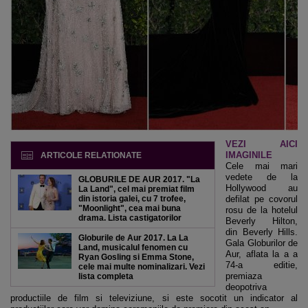
VEZI AICI
IMAGINILE
ARTICOLE RELATIONATE
Cele mai mari
vedete de la
GLOBURILE DE AUR 2017. "La
Hollywood au
La Land", cel mai premiat film
din istoria galei, cu 7 trofee,
defilat pe covorul
"Moonlight", cea mai buna
rosu de la hotelul
drama. Lista castigatorilor
Beverly Hilton,
din Beverly Hills.
Globurile de Aur 2017. La La
Gala Globurilor de
Land, musicalul fenomen cu
Aur, aflata la a a
Ryan Gosling si Emma Stone,
74-a editie,
cele mai multe nominalizari. Vezi
premiaza
lista completa
deopotriva
productiile de film si televiziune, si este socotit un indicator al