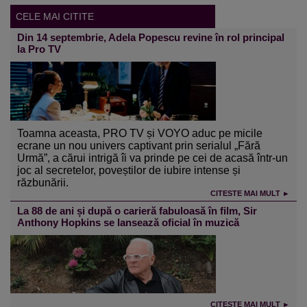
CELE MAI CITITE
Din 14 septembrie, Adela Popescu revine în rol principal
la Pro TV
Toamna aceasta, PRO TV și VOYO aduc pe micile
ecrane un nou univers captivant prin serialul „Fără
Urmă”, a cărui intrigă îi va prinde pe cei de acasă într-un
joc al secretelor, poveștilor de iubire intense și
răzbunării.
CITESTE MAI MULT ►
La 88 de ani și după o carieră fabuloasă în film, Sir
Anthony Hopkins se lansează oficial în muzică
CITESTE MAI MULT ►