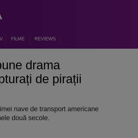
V
FILME
REVIEWS
pune drama
turați de pirații
imei nave de transport americane
imele două secole.