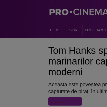
HOME
STIRI
PROGRAM T
Tom Hanks s
marinarilor cap
moderni
Aceasta este povestea pr
capturate de pirați în ult
« Inapoi la articol