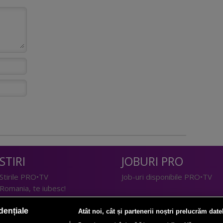
STIRI
JOBURI PRO
Stirile PRO•TV
Job-uri disponibile PRO•TV
Romania, te iubesc!
LIFESTYLE
dențiale
Atât noi, cât și partenerii noștri prelucrăm date
TEHNOLOGIE