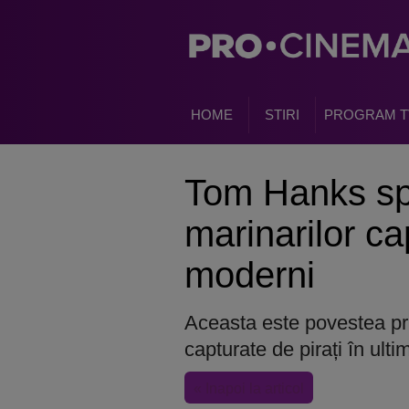
HOME
STIRI
PROGRAM T
Tom Hanks s
marinarilor cap
moderni
Aceasta este povestea pr
capturate de pirați în ult
« Inapoi la articol