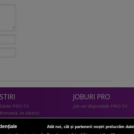
STIRI
JOBURI PRO
Stirile PRO•TV
Job-uri disponibile PRO•TV
Romania, te iubesc!
LIFESTYLE
dențiale
Atât noi, cât și partenerii noștri prelucrăm date
TEHNOLOGIE