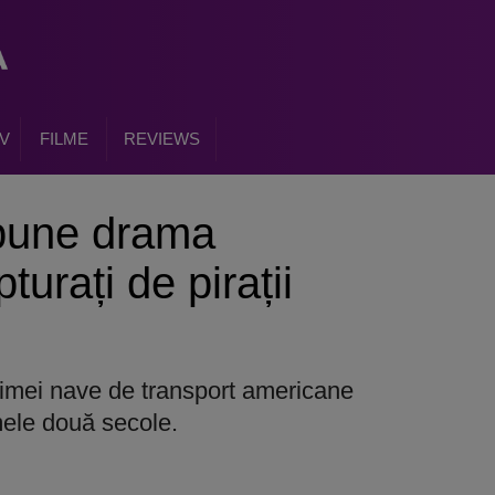
V
FILME
REVIEWS
pune drama
turați de pirații
imei nave de transport americane
imele două secole.