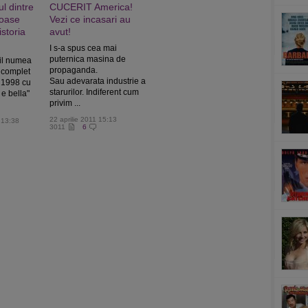
l dintre
CUCERIT America!
moase
Vezi ce incasari au
storia
avut!
I s-a spus cea mai
puternica masina de
 il numea
propaganda.
t complet
Sau adevarata industrie a
n 1998 cu
starurilor. Indiferent cum
 e bella"
privim ...
22 aprilie 2011 15:13
 13:38
3011
6