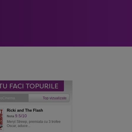
roCinema
Top vizualizate
Ricki and The Flash
9.5/10
Nota
Meryl Streep, premiata cu 3 trofee
Oscar, aduce...