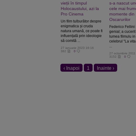
vieții în timpul
s-a nascut unu
Holocaustului, azi la
cele mai fru
Pro Cinema
momente din i
Oscarurilor
Un film tulburător despre
enigmatica și cruda
Federico Fellini
natura umană, ce poate fi
genial; a cuceri
influențată prin ideologie
lumea filmulu i
să comită ...
celebrul "La vita
...
27 ianuarie 2023 16:16
382
0
27 octombrie 2011
3152
0
‹ Inapoi
1
Inainte ›