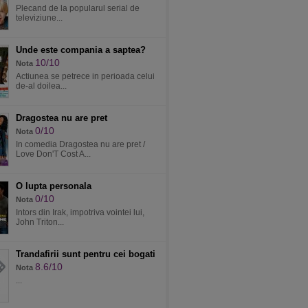
Plecand de la popularul serial de
televiziune...
Unde este compania a saptea?
10/10
Nota
Actiunea se petrece in perioada celui
de-al doilea...
Dragostea nu are pret
0/10
Nota
In comedia Dragostea nu are pret /
Love Don'T Cost A...
O lupta personala
0/10
Nota
Intors din Irak, impotriva vointei lui,
John Triton...
Trandafirii sunt pentru cei bogati
8.6/10
Nota
...