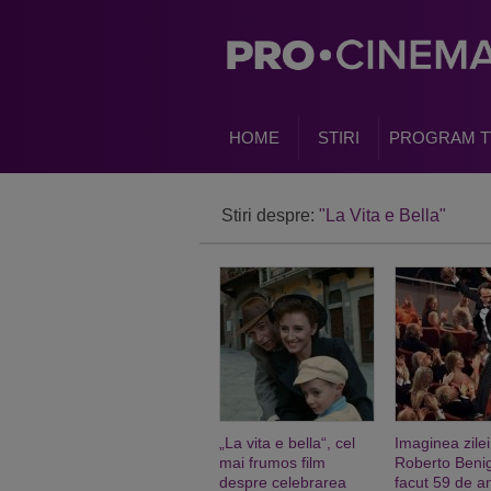
HOME
STIRI
PROGRAM T
Stiri despre:
"La Vita e Bella"
„La vita e bella“, cel
Imaginea zilei
mai frumos film
Roberto Benig
despre celebrarea
facut 59 de a