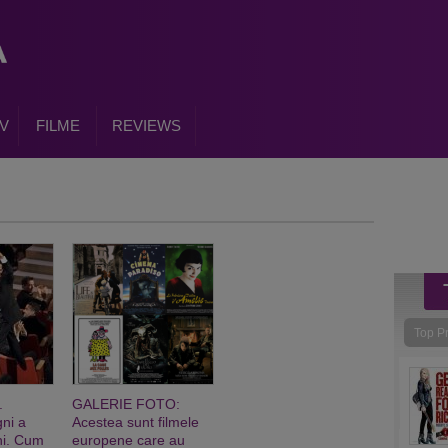
V
FILME
REVIEWS
Top P
.
GALERIE FOTO:
ni a
Acestea sunt filmele
ni. Cum
europene care au