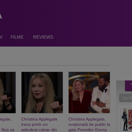
V
FILME
REVIEWS
Top P
legate,
Christina Applegate
Christina Applegate,
trece printr-un
ovaționată de public la
 fiica sa
adevărat calvar din
gala Premiilor Emmy