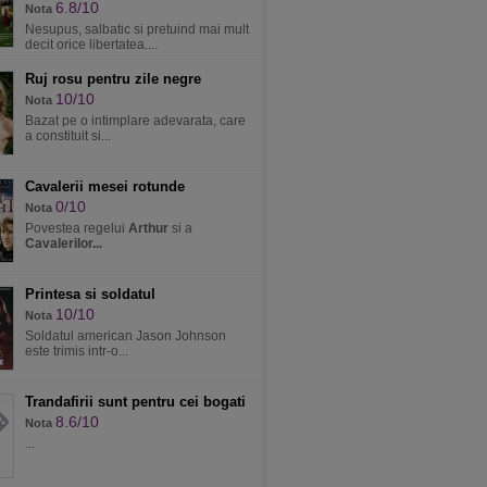
6.8/10
Nota
Nesupus, salbatic si pretuind mai mult
decit orice libertatea....
Ruj rosu pentru zile negre
10/10
Nota
Bazat pe o intimplare adevarata, care
a constituit si...
Cavalerii mesei rotunde
0/10
Nota
Povestea regelui
Arthur
si a
Cavalerilor...
Printesa si soldatul
10/10
Nota
Soldatul american Jason Johnson
este trimis intr-o...
Trandafirii sunt pentru cei bogati
8.6/10
Nota
...