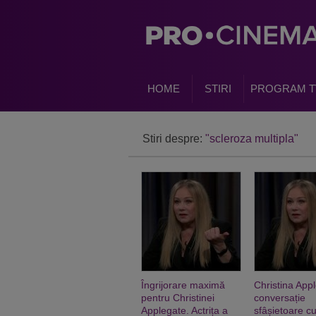
HOME
STIRI
PROGRAM T
Stiri despre:
"scleroza multipla"
Îngrijorare maximă
Christina App
pentru Christinei
conversa
ție
Applegate. Actrița a
sf
â
șietoare cu