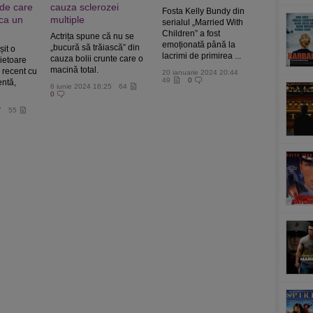
de care
cauza sclerozei
Fosta Kelly Bundy din
 ca un
multiple
serialul „Married With
Children” a fost
Actrița spune că nu se
emoționată până la
„bucură să trăiască” din
șit o
lacrimi de primirea ...
cauza bolii crunte care o
ietoare
macină total.
 recent cu
20 ianuarie 2024 20:44
49
0
entă,
6 iunie 2024 16:25
64
0
7
55