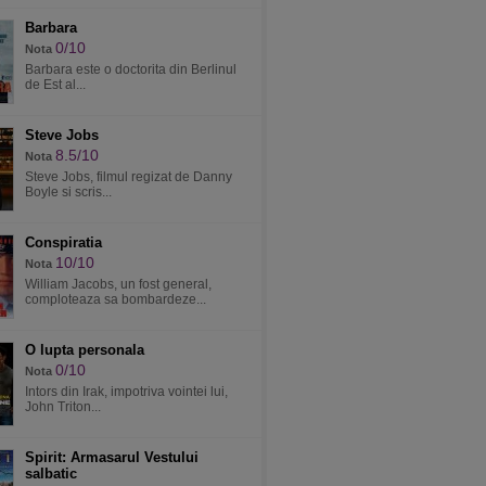
Barbara
0/10
Nota
Barbara este o doctorita din Berlinul
de Est al...
Steve Jobs
8.5/10
Nota
Steve Jobs, filmul regizat de Danny
Boyle si scris...
Conspiratia
10/10
Nota
William Jacobs, un fost general,
comploteaza sa bombardeze...
O lupta personala
0/10
Nota
Intors din Irak, impotriva vointei lui,
John Triton...
Spirit: Armasarul Vestului
salbatic