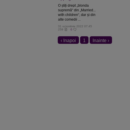
O știți drept „blonda
supremă“ din „Married...
with children“, dar și din
alte comedii ...
31 octombrie 2022 07:45
259
0
‹ Inapoi
1
Inainte ›