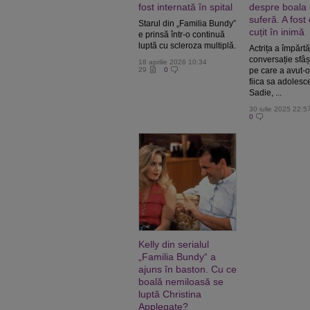
fost internată în spital
despre boala 
suferă. A fost
Starul din „Familia Bundy”
cuțit
în inimă
e prinsă într-o continuă
luptă cu scleroza multiplă.
Actrița a împărtă
conversație sfâș
18 aprilie 2026 10:34
29
0
pe care a avut-o
fiica sa adolesc
Sadie, ...
30 iulie 2025 22:5
0
Kelly din serialul
„Familia Bundy“ a
ajuns în baston. Cu ce
boală nemiloasă se
luptă Christina
Applegate?