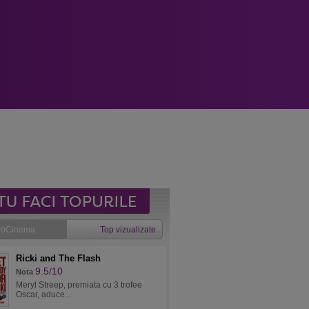
roCinema
Top vizualizate
Ricki and The Flash
9.5/10
Nota
Meryl Streep, premiata cu 3 trofee
Oscar, aduce...