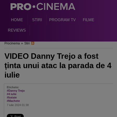
HOME
STIRI
PROGRAM TV
FILME
REVIEWS
Procinema
»
Stiri
VIDEO Danny Trejo a fost
ținta unui atac la parada de 4
iulie
Etichete:
#Danny Trejo
#4 iulie
#bataie
#Machete
7 iulie 2024 01:38