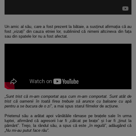
Un amic al său, care a fost prezent la bătaie, a susținut afirmația că au
fost „vizați” din cauza etniei lor, subliniind că nimeni altcineva din fața
sau din spatele lor nu a fost afectat.
„Sunt trist că m-am comportat așa cum m-am comportat. Sunt atât de
trist că oamenii în toată firea trebuie să arunce cu baloane cu apă
pentru a se bucura de o zi”
, a mai spus starul filmelor de acțiune.
Prietenul său a arătat apoi vânătăile rămase pe brațele sale în urma
luptei, afirmând că agresorii l-ar fi „călcat pe brațe” și l-ar fi „ținut la
pământ”. Trejo, la rândul său, a spus că este
„în regulă”
, adăugând că
„Nu mi-au putut face rău“.