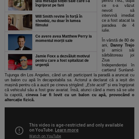
pentru TMZ, după
Iată mesajul soției sale care i-a
îngrijorat pe fani
ce s-a văzut
nevoit să
intervină imediat
Will Smith revine în forță în
ce a fost atacat la
showbiz, nu doar în lumea
filmului
paradea de 4
iulie.
Ce avere avea Matthew Perry la
În vârstă de 80 de
momentul morții sale
ani,
Danny Trejo
și amicii săi
sărbătoreau joi
Jamie Foxx a dezvăluit motivul
Ziua
pentru care a fost spitalizat de
urgență
Independenței în
cartierul Sunland-
Tujunga din Los Angeles, când un alt participant la paradă a aruncat cu
un balon cu apă în decapotabila sa. Actorul a declarat că a ieșit din
mașină pentru că a auzit pe cineva strigând:
„Este acid!”
și era îngrijorat
că vehiculul său a fost grav avariat. Însă, atunci când a mers să se uite
la capotă,
cineva l-ar fi lovit cu un balon cu apă, provocând o
altercație fizică.