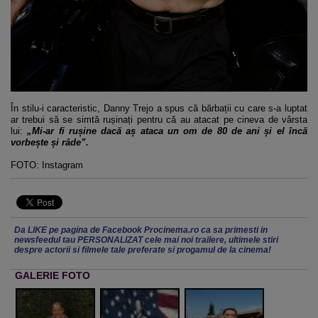
În stilu-i caracteristic, Danny Trejo a spus că bărbații cu care s-a luptat
ar trebui să se simtă rușinați pentru că au atacat pe cineva de vârsta
lui:
„Mi-ar fi rușine dacă aș ataca un om de 80 de ani și el încă
vorbește și râde”.
FOTO: Instagram
Da LIKE pe pagina de Facebook Procinema.ro ca sa primesti in
newsfeedul tau PERSONALIZAT cele mai noi trailere, ultimele stiri
despre actorii si filmele tale preferate si progamul de la cinema!
GALERIE FOTO