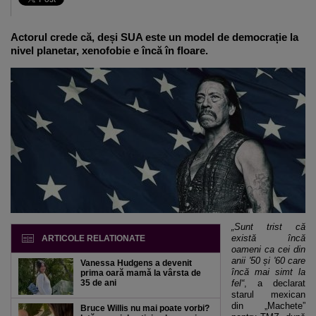
Actorul crede că, deși SUA este un model de democrație la
nivel planetar, xenofobie e încă în floare.
„Sunt trist că
există încă
ARTICOLE RELATIONATE
oameni ca cei din
anii '50 și '60 care
Vanessa Hudgens a devenit
încă mai simt la
prima oară mamă la vârsta de
35 de ani
fel“
, a declarat
starul mexican
din „Machete”
Bruce Willis nu mai poate vorbi?