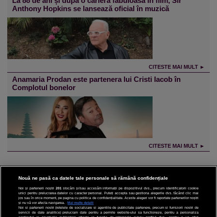
La 88 de ani și după o carieră fabuloasă în film, Sir
Anthony Hopkins se lansează oficial în muzică
CITESTE MAI MULT ►
Anamaria Prodan este partenera lui Cristi Iacob în
Complotul bonelor
CITESTE MAI MULT ►
Nouă ne pasă ca datele tale personale să rămână confidențiale
Noi și partenerii noștri
201
stocăm și/sau accesăm informații pe dispozitivul dvs., precum identificatorii cookie
unici pentru prelucrarea datelor cu caracter personal. Puteți accepta sau gestiona alegerile dvs. făcând clic mai
CINEMA
jos sau în orice moment, pe pagina cu politica de confidențialitate. Aceste alegeri vor fi raportate partenerilor noștri
și nu vă vor afecta navigarea.
Mai multe detalii
Noi si partenerii nostri (retelele de socializare si agentiile de publicitate partenere, precum si furnizorii nostri de
servicii de date analitice) prelucram date pentru a permite website-ului sa functioneze, pentru a personaliza
DIVERTISMENT