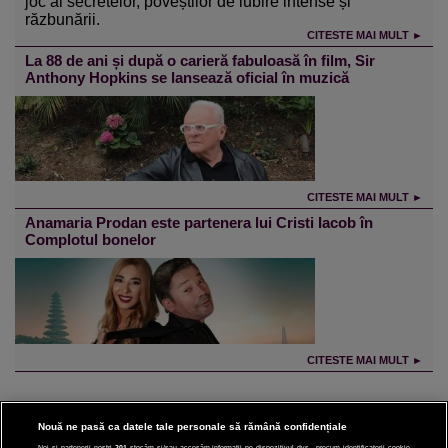
joc al secretelor, poveștilor de iubire intense și
răzbunării.
CITESTE MAI MULT ►
La 88 de ani și după o carieră fabuloasă în film, Sir
Anthony Hopkins se lansează oficial în muzică
CITESTE MAI MULT ►
Anamaria Prodan este partenera lui Cristi Iacob în
Complotul bonelor
CITESTE MAI MULT ►
Nouă ne pasă ca datele tale personale să rămână confidențiale
Noi și partenerii noștri
201
stocăm și/sau accesăm informații pe dispozitivul dvs., precum identificatorii cookie