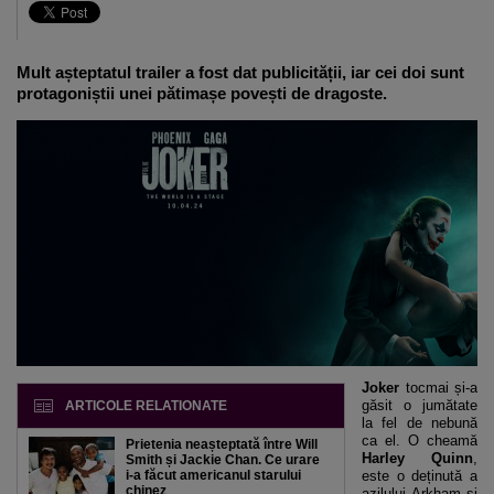
Mult așteptatul trailer a fost dat publicității, iar cei doi sunt
protagoniștii unei pătimașe povești de dragoste.
Joker
tocmai și-a
găsit o jumătate
ARTICOLE RELATIONATE
la fel de nebună
ca el. O cheamă
Prietenia neașteptată între Will
Harley Quinn
,
Smith și Jackie Chan. Ce urare
i-a făcut americanul starului
este o deținută a
chinez
azilului Arkham și