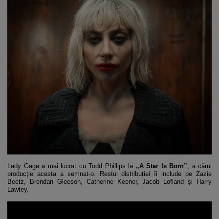
Lady Gaga a mai lucrat cu Todd Phillips la
„A Star Is Born”
, a cărui
producție acesta a semnat-o. Restul distribuției îi include pe Zazie
Beetz, Brendan Gleeson, Catherine Keener, Jacob Lofland și Harry
Lawtey.