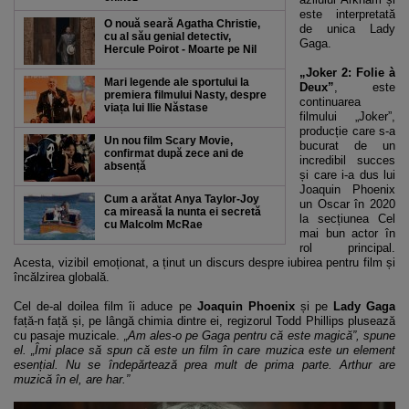
este interpretată
O nouă seară Agatha Christie,
de unica Lady
cu al său genial detectiv,
Gaga.
Hercule Poirot - Moarte pe Nil
„Joker 2: Folie à
Mari legende ale sportului la
Deux”
, este
premiera filmului Nasty, despre
continuarea
viața lui Ilie Năstase
filmului „Joker”,
producție care s-a
Un nou film Scary Movie,
bucurat de un
confirmat după zece ani de
incredibil succes
absență
și care i-a dus lui
Joaquin Phoenix
Cum a arătat Anya Taylor-Joy
un Oscar în 2020
ca mireasă la nunta ei secretă
la secțiunea Cel
cu Malcolm McRae
mai bun actor în
rol principal.
Acesta, vizibil emoționat, a ținut un discurs despre iubirea pentru film și
încălzirea globală.
Cel de-al doilea film îi aduce pe
Joaquin Phoenix
și pe
Lady Gaga
față-n față și, pe lângă chimia dintre ei, regizorul Todd Phillips plusează
cu pasaje muzicale.
„Am ales-o pe Gaga pentru că este magică”, spune
el. „Îmi place să spun că este un film în care muzica este un element
esențial. Nu se îndepărtează prea mult de prima parte. Arthur are
muzică în el, are har.”