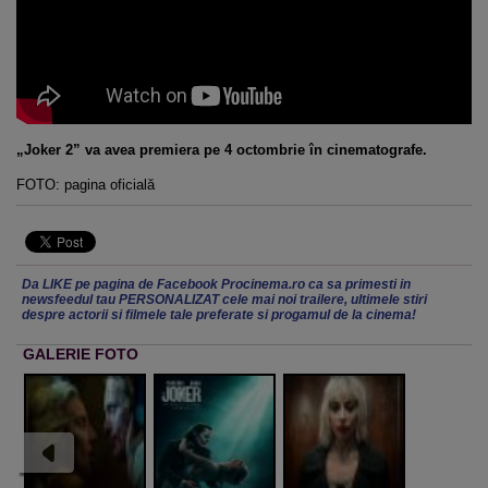
„Joker 2” va avea premiera pe 4 octombrie în cinematografe.
FOTO: pagina oficială
Da LIKE pe pagina de Facebook Procinema.ro ca sa primesti in
newsfeedul tau PERSONALIZAT cele mai noi trailere, ultimele stiri
despre actorii si filmele tale preferate si progamul de la cinema!
GALERIE FOTO