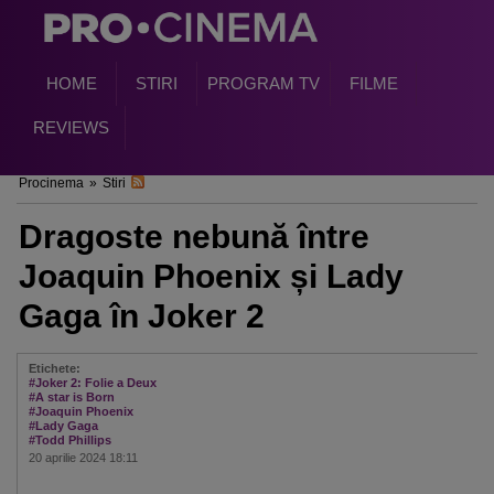
HOME
STIRI
PROGRAM TV
FILME
REVIEWS
Procinema
»
Stiri
Dragoste nebună între
Joaquin Phoenix și Lady
Gaga în Joker 2
Etichete:
#Joker 2: Folie a Deux
#A star is Born
#Joaquin Phoenix
#Lady Gaga
#Todd Phillips
20 aprilie 2024 18:11