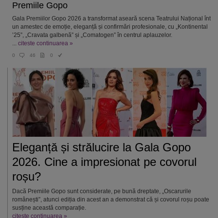
Premiile Gopo
Gala Premiilor Gopo 2026 a transformat aseară scena Teatrului Național într-
un amestec de emoție, eleganță și confirmări profesionale, cu „Kontinental
’25”, „Cravata galbenă” și „Comatogen” în centrul aplauzelor.
...
citeste continuarea »
0
46
0
Eleganță și strălucire la Gala Gopo
2026. Cine a impresionat pe covorul
roșu?
Dacă Premiile Gopo sunt considerate, pe bună dreptate, „Oscarurile
românești”, atunci ediția din acest an a demonstrat că și covorul roșu poate
susține această comparație.
citeste continuarea »