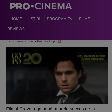
HOME
STIRI
PROGRAM TV
FILME
REVIEWS
Procinema
»
Stiri
»
Premiile Gopo
Filmul Cravata galbenă, marele succes de la