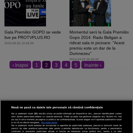
Gala Premiilor GOPO se vede
Momentul serii la Gala Premiilor
live pe PROTVPLUS.RO
Gopo 2014: Radu Beligan a
ridicat sala in picioare: "Acest
2020-06-26 10:46:00
premiu este un dar de la
Dumnezeu"
2014-03-25 00:46:00
‹ Inapoi
1
2
3
4
5
Inainte ›
Nouă ne pasă ca datele tale personale să rămână confidențiale
Noi și partenerii noștri
201
stocăm și/sau accesăm informații pe dispozitivul dvs., precum identificatorii cookie
unici pentru prelucrarea datelor cu caracter personal. Puteți accepta sau gestiona alegerile dvs. făcând clic mai
CINEMA
jos sau în orice moment, pe pagina cu politica de confidențialitate. Aceste alegeri vor fi raportate partenerilor noștri
și nu vă vor afecta navigarea.
Mai multe detalii
Noi si partenerii nostri (retelele de socializare si agentiile de publicitate partenere, precum si furnizorii nostri de
servicii de date analitice) prelucram date pentru a permite website-ului sa functioneze, pentru a personaliza
DIVERTISMENT
continutul si anunturile publicitare afisate in functie de interesele si/sau profilul dvs., pentru a va oferi