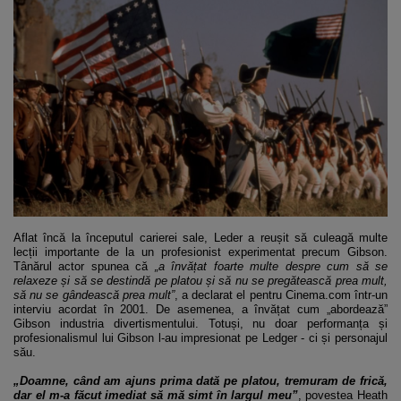
Aflat încă la începutul carierei sale, Leder a reușit să culeagă multe
lecții importante de la un profesionist experimentat precum Gibson.
Tânărul actor spunea că
„a învățat foarte multe despre cum să se
relaxeze și să se destindă pe platou și să nu se pregătească prea mult,
să nu se gândească prea mult”
, a declarat el pentru Cinema.com într-un
interviu acordat în 2001. De asemenea, a învățat cum „abordează”
Gibson industria divertismentului. Totuși, nu doar performanța și
profesionalismul lui Gibson l-au impresionat pe Ledger - ci și personajul
său.
„Doamne, când am ajuns prima dată pe platou, tremuram de frică,
dar el m-a făcut imediat să mă simt în largul meu”
, povestea Heath