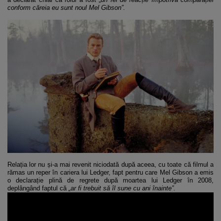
conform căreia eu sunt noul Mel Gibson”.
Relația lor nu și-a mai revenit niciodată după aceea, cu toate că filmul a
rămas un reper în cariera lui Ledger, fapt pentru care Mel Gibson a emis
o declarație plină de regrete după moartea lui Ledger în 2008,
deplângând faptul că
„ar fi trebuit să îl sune cu ani înainte”.