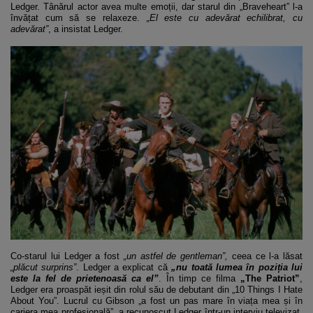
Ledger. Tânărul actor avea multe emoții, dar starul din „Braveheart” l-a
învățat cum să se relaxeze.
„El este cu adevărat echilibrat, cu
adevărat”
, a insistat Ledger.
Co-starul lui Ledger a fost
„un astfel de gentleman”,
ceea ce l-a lăsat
„plăcut surprins”
. Ledger a explicat că
„nu toată lumea în poziția lui
este la fel de prietenoasă ca el”
. În timp ce filma
„The Patriot”
,
Ledger era proaspăt ieșit din rolul său de debutant din „10 Things I Hate
About You”. Lucrul cu Gibson „a fost un pas mare în viața mea și în
cariera mea profesională”, a recunoscut Ledger într-un interviu televizat.