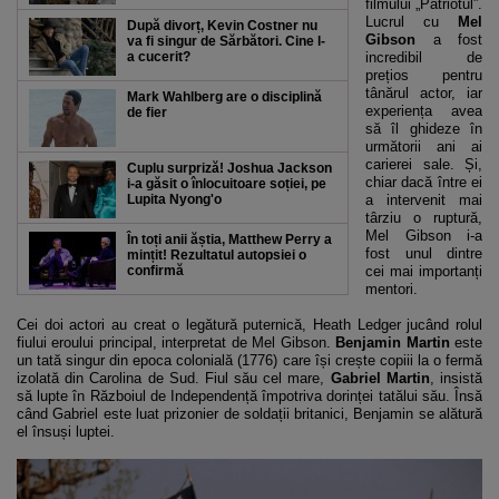
filmului „Patriotul”.
Lucrul cu
Mel
După divorț, Kevin Costner nu
Gibson
a fost
va fi singur de Sărbători. Cine l-
a cucerit?
incredibil de
prețios pentru
tânărul actor, iar
Mark Wahlberg are o disciplină
experiența avea
de fier
să îl ghideze în
următorii ani ai
carierei sale. Și,
Cuplu surpriză! Joshua Jackson
chiar dacă între ei
i-a găsit o înlocuitoare soției, pe
Lupita Nyong'o
a intervenit mai
târziu o ruptură,
Mel Gibson i-a
În toți anii ăștia, Matthew Perry a
fost unul dintre
mințit! Rezultatul autopsiei o
confirmă
cei mai importanți
mentori.
Cei doi actori au creat o legătură puternică, Heath Ledger jucând rolul
fiului eroului principal, interpretat de Mel Gibson.
Benjamin Martin
este
un tată singur din epoca colonială (1776) care își crește copiii la o fermă
izolată din Carolina de Sud. Fiul său cel mare,
Gabriel Martin
, insistă
să lupte în Războiul de Independență împotriva dorinței tatălui său. Însă
când Gabriel este luat prizonier de soldații britanici, Benjamin se alătură
el însuși luptei.