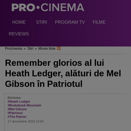
HOME
STIRI
PROGRAM TV
FILME
REVIEWS
Procinema
»
Stiri
»
Movie time
Remember glorios al lui
Heath Ledger, alături de Mel
Gibson în Patriotul
Etichete:
#Heath Ledger
#Brokeback Mountain
#Mel Gibson
#Patriotul
#The Patriot
17 decembrie 2023 13:04