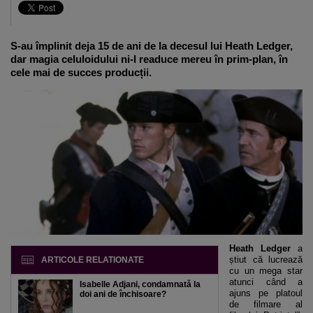
S-au împlinit deja 15 de ani de la decesul lui Heath Ledger,
dar magia celuloidului ni-l readuce mereu în prim-plan, în
cele mai de succes producții.
Heath Ledger
a
știut că lucrează
ARTICOLE RELATIONATE
cu un mega star
atunci când a
Isabelle Adjani, condamnată la
ajuns pe platoul
doi ani de închisoare?
de filmare al