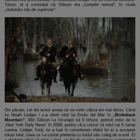
Totuși, el a constatat că Gibson era
„complet normal
”, în ciuda
„statutului său de superstar”
.
Din păcate, cei doi actori aveau să se certe câțiva ani mai târziu. Când
lui Heath Ledger i s-a oferit rolul lui Ennis del Mar în
„Brokeback
Mountain”
, Mel Gibson l-a încurajat să îl refuze, potrivit celor de la
„New York Daily News” în 2008, pentru că a crezut că rolul i-ar fi ruinat
cariera. Ledger, însă, nu a luat în considerare sfatul lor și a acceptat
totuși rolul, ceea ce l-a costat prietenia cu fostul său coleg de scenă. El
a declarat chiar că rolul a fost „
un fel de reacție împotriva comparației