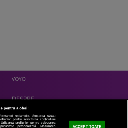
VOYO
DESPRE
Politica Confidentialitate
le pentru a oferi:
Contact
formanței reclamelor. Stocarea și/sau
filurilor pentru selectarea conținutului
Utilizarea profilurilor pentru selectarea
 publicitate personalizată. Măsurarea
ACCEPT TOATE