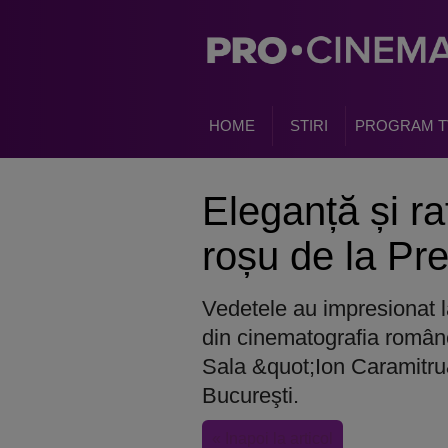
HOME
STIRI
PROGRAM T
Eleganță și r
roșu de la P
Vedetele au impresionat l
din cinematografia române
Sala &quot;Ion Caramitru&
Bucureşti.
« Inapoi la articol