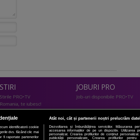
STIRI
JOBURI PRO
Stirile PRO•TV
Job-uri disponibile PRO•TV
Romania, te iubesc!
LIFESTYLE
dențiale
Atât noi, cât și partenerii noștri prelucrăm date
TEHNOLOGIE
Doctor de Bine
Dezvoltarea și îmbunătățirea serviciilor. Măsurarea per
cum identificatorii cookie
accesarea informațiilor de pe un dispozitiv. Utilizarea pro
erile dvs. făcând clic mai
I Like IT
Acasă
personalizat. Crearea profilurilor de conținut personalizat. 
 fi raportate partenerilor
publicității personalizate. Crearea profilurilor pentru