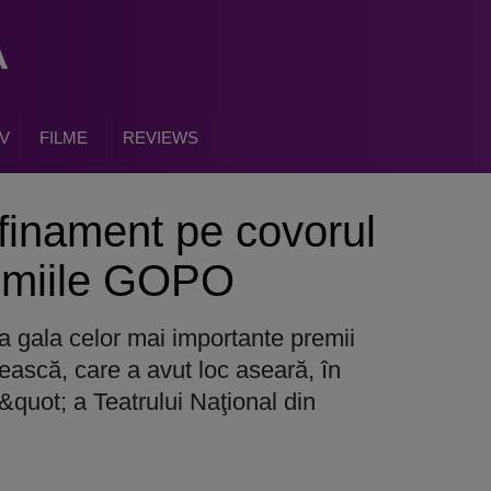
V
FILME
REVIEWS
afinament pe covorul
remiile GOPO
a gala celor mai importante premii
ască, care a avut loc aseară, în
quot; a Teatrului Naţional din