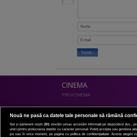
CINEMA
PRO•CINEMA
DIVERTISMENT
Nouă ne pasă ca datele tale personale să rămână confi
PRO•TV
Noi și partenerii noștri
201
stocăm și/sau accesăm informații pe dispozitivul dvs., pre
unici pentru prelucrarea datelor cu caracter personal. Puteți accepta sau gestiona aleg
Romanii au talent
jos sau în orice moment, pe pagina cu politica de confidențialitate. Aceste alegeri vor