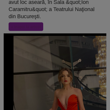
avut loc aseară, în Sala &quot;Ion
Caramitru&quot; a Teatrului Naţional
din Bucureşti.
« Inapoi la articol