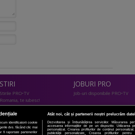
STIRI
JOBURI PRO
Stirile PRO•TV
Job-uri disponibile PRO•TV
Romania, te iubesc!
LIFESTYLE
dențiale
Atât noi, cât și partenerii noștri prelucrăm date
TEHNOLOGIE
Doctor de Bine
Dezvoltarea și îmbunătățirea serviciilor. Măsurarea per
cum identificatorii cookie
accesarea informațiilor de pe un dispozitiv. Utilizarea pro
erile dvs. făcând clic mai
I Like IT
Acasă
personalizat. Crearea profilurilor de conținut personalizat. 
 fi raportate partenerilor
publicității personalizate. Crearea profilurilor pentru