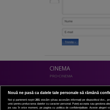
CINEMA
PRO•CINEMA
DIVERTISMENT
Nouă ne pasă ca datele tale personale să rămână confi
PRO•TV
Noi și partenerii noștri
201
stocăm și/sau accesăm informații pe dispozitivul dvs., pre
unici pentru prelucrarea datelor cu caracter personal. Puteți accepta sau gestiona aleg
Romanii au talent
jos sau în orice moment, pe pagina cu politica de confidențialitate. Aceste alegeri vor