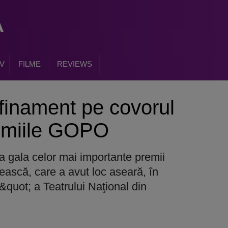
V
FILME
REVIEWS
afinament pe covorul
remiile GOPO
a gala celor mai importante premii
ască, care a avut loc aseară, în
quot; a Teatrului Naţional din