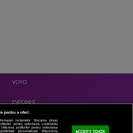
VOYO
DESPRE
Politica Confidentialitate
le pentru a oferi:
Contact
formanței reclamelor. Stocarea și/sau
filurilor pentru selectarea conținutului
Utilizarea profilurilor pentru selectarea
 publicitate personalizată. Măsurarea
ACCEPT TOATE