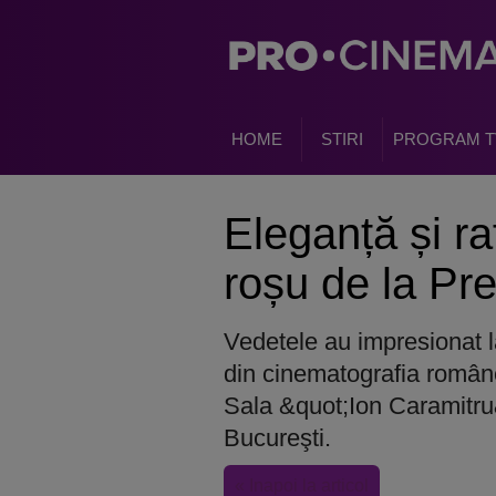
HOME
STIRI
PROGRAM T
Eleganță și r
roșu de la P
Vedetele au impresionat l
din cinematografia române
Sala &quot;Ion Caramitru&
Bucureşti.
« Inapoi la articol